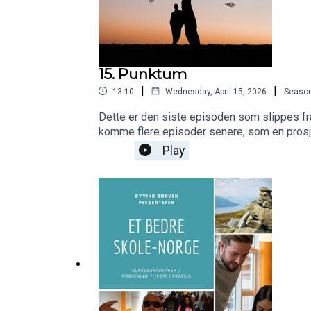
15. Punktum
|
|
13:10
Wednesday, April 15, 2026
Seaso
Dette er den siste episoden som slippes fra
komme flere episoder senere, som en prosjek
Kjersti Normann, og alle gjester, bidragsytere
Play