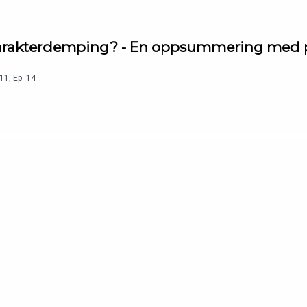
 karakterdemping? - En oppsummering med p
11
,
Ep.
14