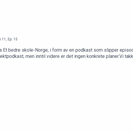
n
11
,
Ep.
15
 Et bedre skole-Norge, i form av en podkast som slipper episoder
tpodkast, men inntil videre er det ingen konkrete planer.Vi tak
 og lyttere for følget!