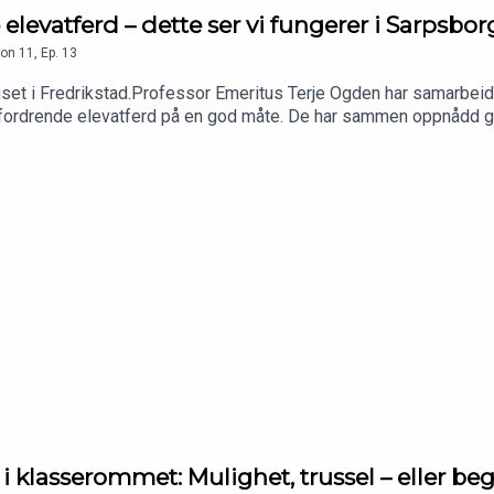
elevatferd – dette ser vi fungerer i Sarpsbor
on
11
,
Ep.
13
huset i Fredrikstad.Professor Emeritus Terje Ogden har samarb
tfordrende elevatferd på en god måte. De har sammen oppnådd god
KI i klasserommet: Mulighet, trussel – eller b