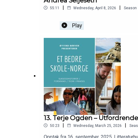
Andrea Seljeseth
|
|
55:11
Wednesday, April 8, 2026
Season
Play
13. Terje Ogden – Utfordrende 
|
|
50:23
Wednesday, March 25, 2026
Seas
Opptak fra 16. september, 2025, Litteratur