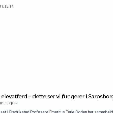
11
,
Ep.
14
elevatferd – dette ser vi fungerer i Sarpsbor
on
11
,
Ep.
13
huset i Fredrikstad.Professor Emeritus Terje Ogden har samarb