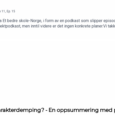
n
11
,
Ep.
15
 Et bedre skole-Norge, i form av en podkast som slipper episoder
tpodkast, men inntil videre er det ingen konkrete planer.Vi tak
 og lyttere for følget!
 karakterdemping? - En oppsummering med p