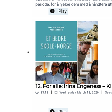
periode, for å hjelpe dem med å håndtere u
Play
12. For alle: Irina Engeness – 
|
|
33:18
Wednesday, March 18, 2026
Seas
Play