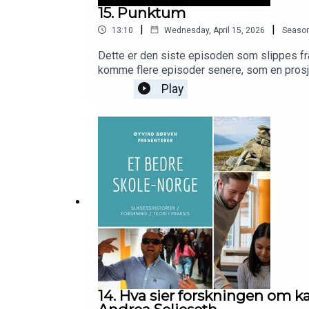
15. Punktum
|
|
13:10
Wednesday, April 15, 2026
Seaso
Dette er den siste episoden som slippes fra
komme flere episoder senere, som en prosjek
Kjersti Normann, og alle gjester, bidragsytere
Play
14. Hva sier forskningen om