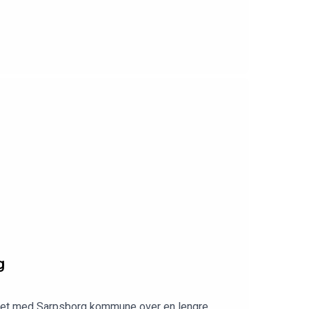
g
eidet med Sarpsborg kommune over en lengre