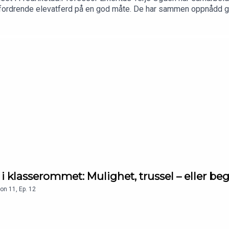
tfordrende elevatferd på en god måte. De har sammen oppnådd god
KI i klasserommet: Mulighet, trussel – eller b
on
11
,
Ep.
12