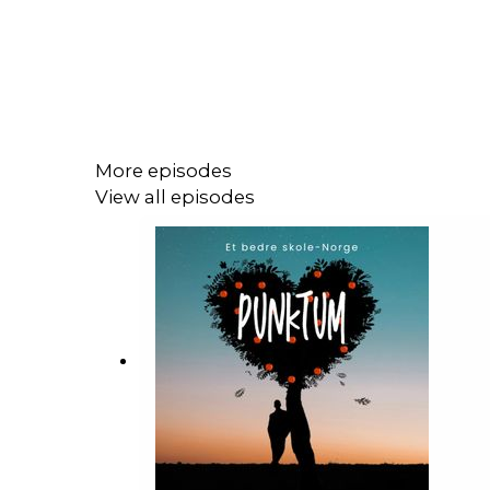
More episodes
View all episodes