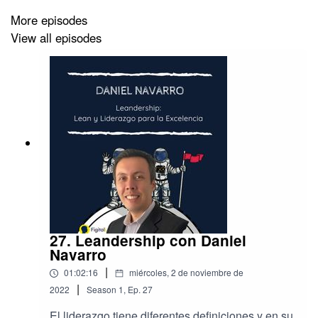
Social networks to follow our guest:
More episodes
https://www.linkedin.com/in/saramnramos/
View all episodes
https://anchor.fm/learning-day
saramnramos@gmail.com
#learningday #mindset #meaning
27. Leandership con Daniel
Navarro
|
01:02:16
miércoles, 2 de noviembre de
|
2022
Season
1
,
Ep.
27
El liderazgo tiene diferentes definiciones y en su