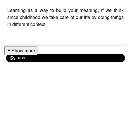
Learning as a way to build your meaning, if we think
since childhood we take care of our life by doing things
in different context.
The most you experiment the most you learn.
Show more
RSS
The most you refine the most you capitalize.
In this episode we will have a great woman from
Portugal, she is Sara Noronha Ramos and we will have
a conversation about the power of Learning in our lives.
If you want to see the video podcast just
click here.