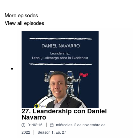
More episodes
Si deseas ver el video del podcast puedes dar
click
View all episodes
aquí.
Redes sociales de nuestra invitada:
https://www.linkedin.com/in/carolinaastaiza/
#itisallaboutpeople #talentdevelopment #engagement
27. Leandership con Daniel
Navarro
|
01:02:16
miércoles, 2 de noviembre de
|
2022
Season
1
,
Ep.
27