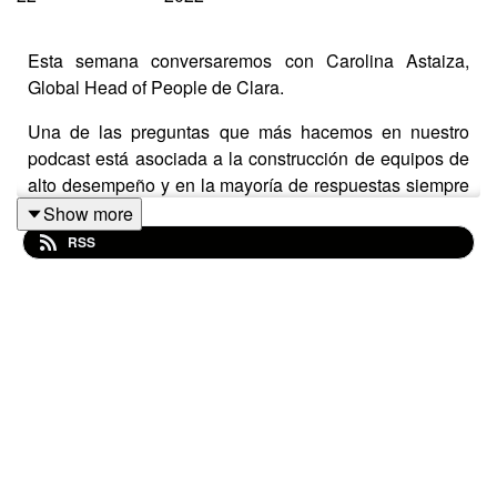
Esta semana conversaremos con Carolina Astaiza,
Global Head of People de Clara.
Una de las preguntas que más hacemos en nuestro
podcast está asociada a la construcción de equipos de
alto desempeño y en la mayoría de respuestas siempre
aparece el TALENTO.
Show more
RSS
Por ello invitamos a Caro para disfrutar de su sabiduría
durante 60 minutos y comprender los desafíos del viaje
del colaborador (Employee Journey) desde que es
seleccionado hasta su posible retención en la
organización. Somos conscientes que uno de los
principales retos del futuro será la escasez del talento,
por lo que entender este tema será clave en la
construcción de equipos que lleguen a la Luna.