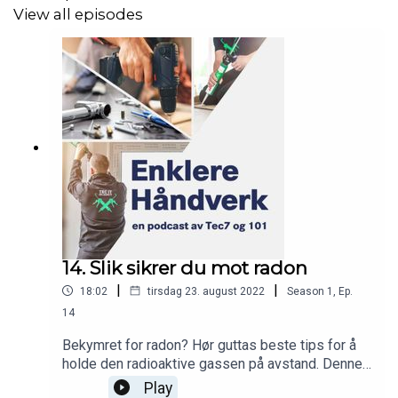
View all episodes
14. Slik sikrer du mot radon
|
|
18:02
tirsdag 23. august 2022
Season
1
,
Ep.
14
Bekymret for radon? Hør guttas beste tips for å
holde den radioaktive gassen på avstand. Denne
uka er det dessuten duket for noe FETT i spalten:
Play