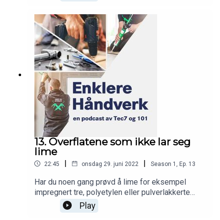
«Hva drar du opp av hatten?».
13. Overflatene som ikke lar seg
lime
|
|
22:45
onsdag 29. juni 2022
Season
1
,
Ep.
13
Har du noen gang prøvd å lime for eksempel
impregnert tre, polyetylen eller pulverlakkerte
overflater, kjenner du nok frustrasjonen. Noen
Play
flater er rett og slett utrolig tricky å få ordentlig