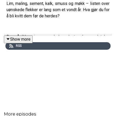
Lim, maling, sement, kalk, smuss og møkk – listen over
uønskede flekker er lang som et vondt år. Hva gjør du for
å bli kvitt dem før de herdes?
Du må ikke pigge opp hele gulvet selv om det har
Show more
størknet noe byggskum der. Her får du tips om de beste
RSS
produktene for ulike typer flekker, og hva du må være
obs på.
Ikke minst er det duket for nok en utgave av «Hva drar du
opp av hatten?»
More episodes