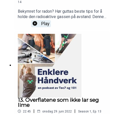
14
Bekymret for radon? Hør guttas beste tips for å
holde den radioaktive gassen på avstand. Denne
uka er det dessuten duket for noe FETT i spalten:
Play
«Hva drar du opp av hatten?».
13. Overflatene som ikke lar seg
lime
|
|
22:45
onsdag 29. juni 2022
Season
1
,
Ep.
13