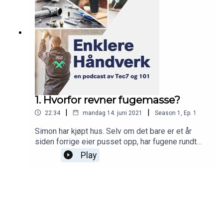
1. Hvorfor revner fugemasse?
|
|
22:34
mandag 14. juni 2021
Season
1
,
Ep.
1
Simon har kjøpt hus. Selv om det bare er et år
siden forrige eier pusset opp, har fugene rundt
oppvaskkummen begynt å sprekke opp. Hvorfor
Play
skjer dette? I denne episoden gjør vi et dypdykk i
de ulike faktorene som avgjør om du lykkes med
en fug eller ei. Vi forenkler din hverdag som
håndverker - så her er det lurt å følge med!