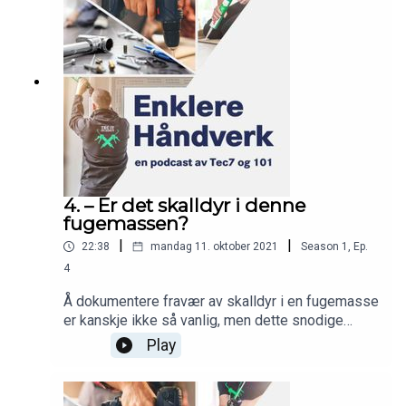
dør- og vinduskarmer: Dette byggskummet lar
deg ta jobben på strak arm – bokstavelig talt.
4. – Er det skalldyr i denne
fugemassen?
|
|
22:38
mandag 11. oktober 2021
Season
1
,
Ep.
4
Å dokumentere fravær av skalldyr i en fugemasse
er kanskje ikke så vanlig, men dette snodige
spørsmålet har likevel dukket opp på pulten vår.
Play
Dokumentasjon er en viktig del av byggfaget.
Stadig oftere må du kunne dokumentere at
produktene dine tilfredsstiller ulike miljø-, helse-