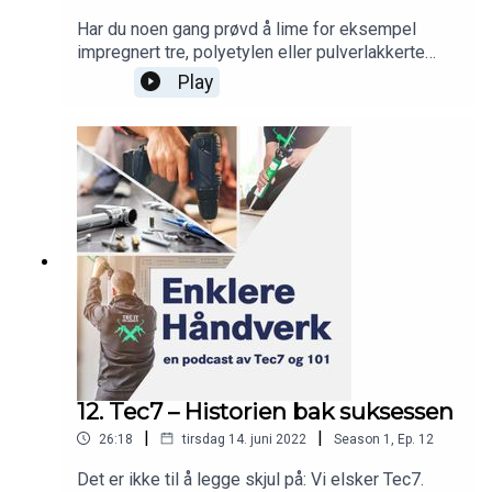
Har du noen gang prøvd å lime for eksempel
impregnert tre, polyetylen eller pulverlakkerte
overflater, kjenner du nok frustrasjonen. Noen
Play
flater er rett og slett utrolig tricky å få ordentlig
heft på. Frykt dog ei! I denne episoden får du alle
de beste tipsene for å endre overflatespenningen
på ulike materialer, slik at du kan lime på hva det
skal være. Aldri igjen skal materialegenskaper stå
i veien for å sette ting bom fast.Det er dessuten
verdenspremiere på en splitter ny spalte: «Hva
drar du opp av hatten?»
12. Tec7 – Historien bak suksessen
|
|
26:18
tirsdag 14. juni 2022
Season
1
,
Ep.
12
Det er ikke til å legge skjul på: Vi elsker Tec7.