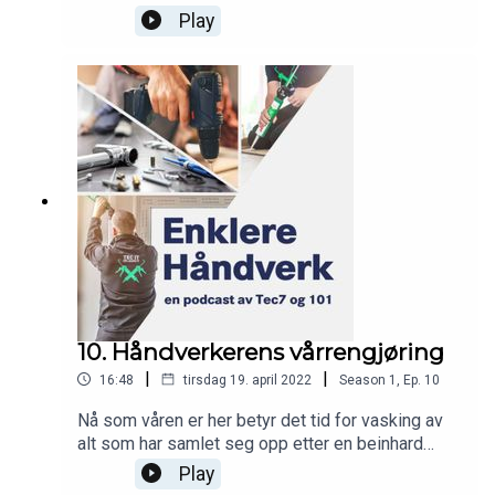
håndverkere, som må hamle opp med vær, vind
Play
og sjøsprøyt.Simon og Lars Petter stiller
heldigvis opp med sine beste tips til deg som
jobber i et maritimt miljø. Du vil blant annet få svar
på hva slags fugemasse de ville brukt på skroget
til en ubåt, og hvilke produkter som ville inngått i
et anbefalt marine-kit.Har du tatt deg vann over
hodet, er denne episoden en sårt ettertrengt
livbøye.
10. Håndverkerens vårrengjøring
|
|
16:48
tirsdag 19. april 2022
Season
1
,
Ep.
10
Nå som våren er her betyr det tid for vasking av
alt som har samlet seg opp etter en beinhard
vinter. Gutta lærer bort når du skal bruke alkalisk
Play
og når du skal bruke syrebasert