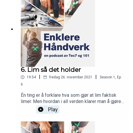
batteridrevet utstyr? Lytt til Simon og Lars Petter
– så unngår du kostbare tabber når gradestokken
kryper under 0.Du får dessuten høre om
silikonfugemassen som kan brukes til alt, og som
er godkjent til alt. Utrolig, men sant. Og som om
ikke dét var nok: Vi byr på enda en magisk
opplevelse.
6. Lim så det holder
|
|
19:54
fredag 26. november 2021
Season
1
,
Ep.
6
Én ting er å forklare hva som gjør at lim faktisk
limer. Men hvordan i all verden klarer man å gjøre
det til en romantisk fortelling? Det er det nok bare
Play
vår dynamiske duo i studio som vet.
Underholdende er det i alle fall, og svært lærerikt!