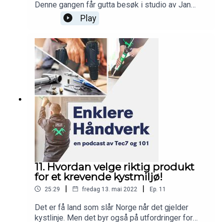
Denne gangen får gutta besøk i studio av Jan
som har solgt og promotert godsakene siden
Play
årtusenskiftet.Siden den gang har Tec7 dukket
opp i Pondus, å «tecce» har for flere blitt
synonymt med å lime noe dønn fast, og Norges
eksportgiganter – olje- og fiskeriindustrien – er
begge flittige brukere av produktene.I løpet av en
snau halvtime får du høre Tec7s historie, og
hvordan Jan – «Mr. Tec7» selv – reiste landet
rundt for å spre det glade budskap tidlig på 2000-
tallet.
11. Hvordan velge riktig produkt
for et krevende kystmiljø!
|
|
25:29
fredag 13. mai 2022
Ep.
11
Det er få land som slår Norge når det gjelder
kystlinje. Men det byr også på utfordringer for