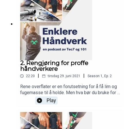
som finnes der ute?
2. Rengjøring for proffe
håndverkere
|
|
22:20
tirsdag 29. juni 2021
Season
1
,
Ep.
2
Rene overflater er en forutsetning for å få lim og
fugemasse til å holde. Men hva bør du bruke for å
fjerne organisk – for ikke å snakke om uorganisk
Play
smuss? Det er en jungel der ute, men heldigvis
kan Lars Petter og Simon vise vei. Vi forenkler
din hverdag som håndverker - så her er det lurt å
følge med!