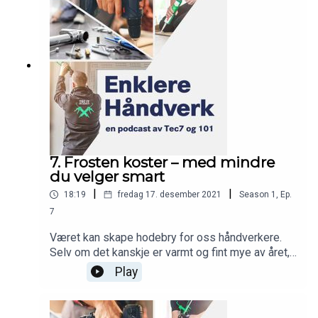
episoden som gjør deg til en bedre fuger. Du får
dessuten høre om et fiffig produkt og en magisk
opplevelse (som vanlig). Snurr pod!
7. Frosten koster – med mindre
du velger smart
|
|
18:19
fredag 17. desember 2021
Season
1
,
Ep.
7
Været kan skape hodebry for oss håndverkere.
Selv om det kanskje er varmt og fint mye av året,
har kulda en tendens til å komme brått på. Og det
Play
skal ikke mer enn én frostnatt til før utstyr og
materiell kan lide uopprettelig skade. Er vann en
bestanddel i fugemassen din? Bruker du