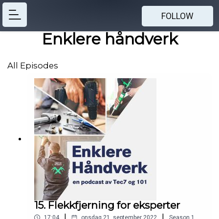
FOLLOW
Enklere håndverk
All Episodes
15. Flekkfjerning for eksperter
|
|
17:04
onsdag 21. september 2022
Season
1
,