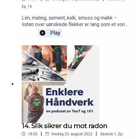
Ep.
15
Lim, maling, sement, kalk, smuss og møkk –
listen over uønskede flekker er lang som et vondt
år. Hva gjør du for å bli kvitt dem før de herdes?
Play
Du må ikke pigge opp hele gulvet selv om det har
størknet noe byggskum der. Her får du tips om de
beste produktene for ulike typer flekker, og hva
du må være obs på.Ikke minst er det duket for
nok en utgave av «Hva drar du opp av hatten?»
14. Slik sikrer du mot radon
|
|
18:02
tirsdag 23. august 2022
Season
1
,
Ep.