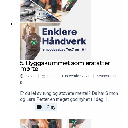
5. Byggskummet som erstatter
mørtel
|
|
17:23
mandag 1. november 2021
Season
1
,
Ep.
5
Er du lei av tung og støvete mørtel? Da har Simon
og Lars Petter en meget god nyhet til deg. I
dagens episode introduserer gutta et byggskum
Play
som i mange tilfeller erstatter både mørtel og
skruer. Enten du skal mure opp Leca-blokker,
feste isolasjonsplater eller fylle hulrom mellom