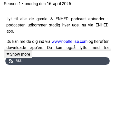
Season
1
•
onsdag den 16. april 2025
Lyt til alle de gamle & ENHED podcast episoder -
podcasten udkommer stadig hver uge, nu via ENHED
app.
Du kan melde dig ind via
www.noellelise.com
og herefter
downloade app’en. Du kan også lytte med fra
hjemmesiden.
Show more
RSS
Du får oveni adgang til:
+100 meditationer og masser af
meditationsforløb,
online træningsvideoer indenfor både yoga, pilates,
kropsterapi m.m.
online journal til både morgen og aften