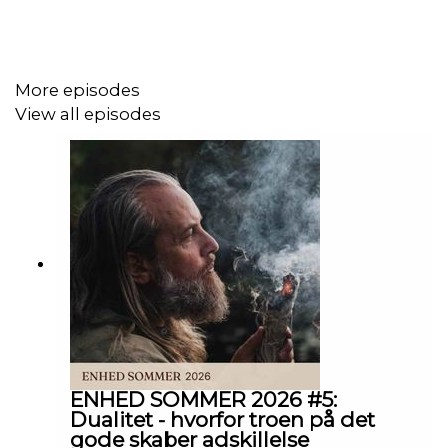
kalender til at tracke dine aktiviteter for sind, krop
og sjæl
artikler
og meget mere.
More episodes
View all episodes
Vi ses i ENHED universet!
Det her er del 2 af samtalen med Lars Mygind. Det
anbefales at du går tilbage i dit podcast feed & lytter til
del 1, inden du lytter med her.
Hvordan kan du regulere nervesystemet, forløse gamle
traumer & komme tættere på dig selv – ved hjælp af dine
ENHED SOMMER 2026 #5:
egne fingerspidser?
Dualitet - hvorfor troen på det
gode skaber adskillelse