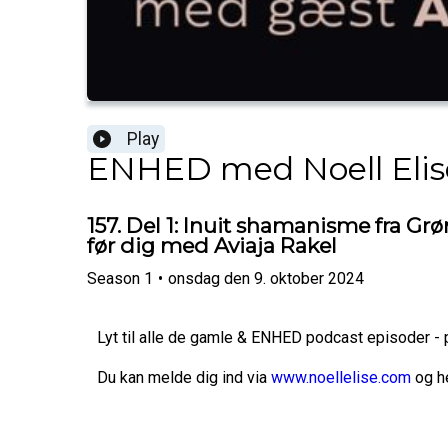
Play
ENHED med Noell Elis
157. Del 1: Inuit shamanisme fra Gr
før dig med Aviaja Rakel
Season
1
•
onsdag den 9. oktober 2024
Lyt til alle de gamle & ENHED podcast episoder 
Du kan melde dig ind via
www.noellelise.com
og he