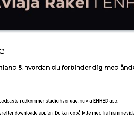
e
ønland & hvordan du forbinder dig med ånder
- podcasten udkommer stadig hver uge, nu via ENHED app.
refter downloade app’en. Du kan også lytte med fra hjemmesid