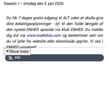
Season
1
•
onsdag den 3. juni 2026
Du får 7 dages gratis adgang til ALT uden at skulle give
dine betalingsoplysninger - lyt til den fulde længde af
den nyeste ENHED episode via Klub ENHED. Du melder
dig ind via
www.noellelise.com
og bestemmer selv om
du vil lytte fra website eller downloade app’en. Vi ses i
ENHED universet!
Show more
RSS
Hvorfor reagerer kvindekroppen anderledes end
mandekroppen? Og vidste du, at kvindehjernen er bygget
anerledes end mænd, og dét påvirker vores liv dybere
end vi er bevidste om?
Jeg har igen besøg af Maria Pinderup Langbak. Hun er