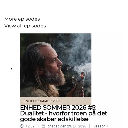
speciallæge i almen medicin, heilpraktiker, akupunktør og
forfatter til bogen
Kvinde kend dig selv
.
More episodes
View all episodes
Vi taler om kvindekroppen og kvindehjernen ud fra et
helhedsorienteret perspektiv, hvor hormoner,
nervesystem, identitet, relationer og følelsesliv hænger
tæt sammen.
Du kan bl.a. høre om:
• hvorfor kvinder biologisk fungerer anderledes end
mænd
• hvordan kvindehjernen påvirker den måde, vi mærker
ENHED SOMMER 2026 #5:
andre mennesker på
Dualitet - hvorfor troen på det
gode skaber adskillelse
• hvorfor mange kvinder tilsidesætter egne behov for
|
|
12:52
onsdag den 29. juli 2026
Season
1