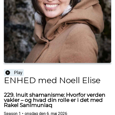
Play
ENHED med Noell Elise
229. Inuit shamanisme: Hvorfor verden
vakler – og hvad din rolle er i det med
Rakel Sanímuniaq
Season
1
•
onsdag den 6. maj 2026