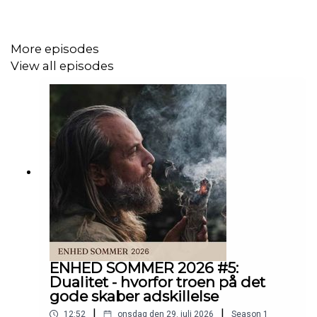
I denne episode har jeg igen besøg af Rakel Sanímuniaq,
inuit shaman fra Grønland.
More episodes
Vi dykker ned i Sila, som er skabelsesberetningen fra
View all episodes
inuit kulturen: en levende intelligens, som altid søger
balance.
Og måske er det netop dét, vi er vidne til lige nu:
Ikke at verden bryder sammen.
Men at noget, der ikke var i balance, er ved at blive
justeret.
ENHED SOMMER 2026 #5:
Vi taler om:
Dualitet - hvorfor troen på det
gode skaber adskillelse
• hvorfor det fundament, vores verden er bygget på,
|
|
12:52
onsdag den 29. juli 2026
Season
1