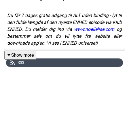
Du får 7 dages gratis adgang til ALT uden binding - lyt til
den fulde længde af den nyeste ENHED episode via Klub
ENHED. Du melder dig ind via
www.noellelise.com
og
bestemmer selv om du vil lytte fra website eller
downloade app’en. Vi ses i ENHED universet!
Show more
RSS
Oplever du også, at det er som om noget er ved at falde
fra hinanden - i verden, i relationer og måske også i dig
selv?
Som om det, vi har bygget vores liv, samfund og ide om
verden på, ikke længere føles stabilt.