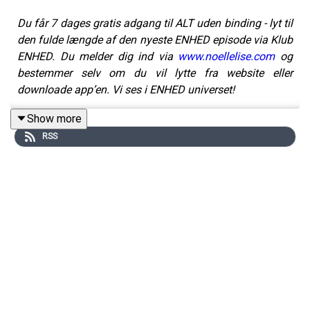
Du får 7 dages gratis adgang til ALT uden binding - lyt til
den fulde længde af den nyeste ENHED episode via Klub
ENHED. Du melder dig ind via
www.noellelise.com
og
bestemmer selv om du vil lytte fra website eller
downloade app’en. Vi ses i ENHED universet!
Show more
RSS
Når du forstår spejling, kan du skabe langt bedre
betingelser for både dit parforhold og dine relationer
generelt - og spejling bliver vi klogere på i denne
episode. Det her er en samtale om relationer,
nervesystem og hvorfor vi mennesker påvirker hinanden
langt mere, end vi tror.
Jeg har igen besøg af Ditte Winkel, sexolog, parterapeut
og vært på flere podcasts, radio- og tv-programmer.