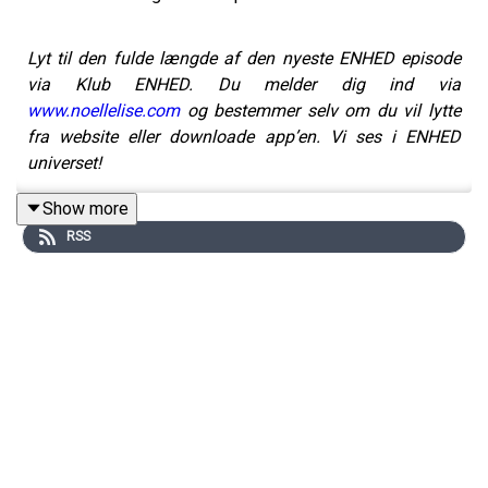
Lyt til den fulde længde af den nyeste ENHED episode
via Klub ENHED. Du melder dig ind via
www.noellelise.com
og bestemmer selv om du vil lytte
fra website eller downloade app’en. Vi ses i ENHED
universet!
Show more
RSS
Længes du efter noget mere, uden helt at kunne sætte
ord på hvad det er?
Måske har du forsøgt at finde det.
Gennem udvikling, manifestation eller nye veje.
Men alligevel føles det, som om noget mangler.