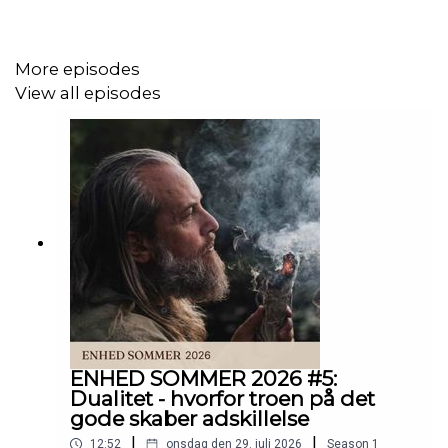
I denne episode har jeg besøg af Fattima Loreen,
spirituel mentor, akupunktør og underviser, og vi dykker
ned i, hvad det vil sige at være i kontakt med sit højere
More episodes
selv.
View all episodes
Vi taler om:
• hvad dit højere selv egentlig er
• hvorfor løsninger sjældent kommer fra bekymring, men
fra ro
• hvordan længslen efter “noget andet” kan trække dig
væk fra dig selv
• hvorfor manifestation nogle gange kan skabe mere
ENHED SOMMER 2026 #5:
afstand end forbindelse
Dualitet - hvorfor troen på det
gode skaber adskillelse
• hvad det vil sige at være i kontakt indad, opad og nedad
|
|
12:52
onsdag den 29. juli 2026
Season
1