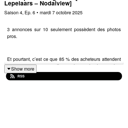
Lepelaars – Nodalview]
Saison
4
,
Ep.
6
•
mardi 7 octobre 2025
3 annonces sur 10 seulement possèdent des photos
pros.
Et pourtant, c’est ce que 85 % des acheteurs attendent
— avec une visite virtuelle, un plan et, de plus en plus,
Show more
une vidéo.
RSS
Face à ce décalage entre l’offre et les attentes du
marché, il existe un outil simple d’utilisation et
abordable pour toutes les agences.
Dans cet épisode, je suis partie à Bruxelles rencontrer
Thomas Lepelaars, CEO de
Nodalview
, la scale-up