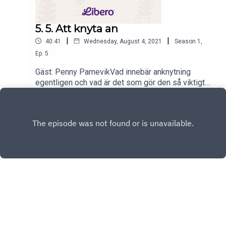
5. 5. Att knyta an
|
|
40:41
Wednesday, August 4, 2021
Season
1
,
Ep.
5
Gäst: Penny ParnevikVad innebär anknytning
egentligen och vad är det som gör den så viktigt?
Spelar det någon roll om man ammar eller
Play
flaskmatar? Går det att reparera en knusslig
början? Här pratar vi om barnets livlina efter det
kommit, och hur anknytningen funkar. Vi får också
lyssna till Andrea som hade inte mindre än två
små barn att knyta an till, och hur det kändes.
Copyright
Libero