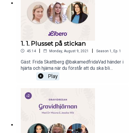
Cecilia ChrapkowskaGäst: Showbonden Susanna
Karlsson
1. 1. Plusset på stickan
|
|
45:14
Monday, August 9, 2021
Season
1
,
Ep.
1
Gäst: Frida Skattberg @bakamedfridaVad händer i
hjärta och hjärna när du förstår att du ska bli
förälder? Vad är egentligen psykologiska
Play
gravidsymtom? Och hur hanterar man känslorna
inför den förändring som kommer och vad ska
man - rent praktiskt - göra när man blir gravid? Vi
tar också ett stickspår och hör om hur det är att
bli förälder utan att vara beredd.