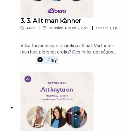
3. 3. Allt man känner
|
|
44:05
Saturday, August 7, 2021
Season
1
,
Ep.
3
Vilka förväntningar är rimliga att ha? Varför blir
man helt plötsligt orolig? Och fyller det någon
funktion att slå följe med både oro och förväntan?
Play
Vår psykolog Tova hjälper till att sortera bland de
vanligaste känslorna och ger råd hur man hanterar
dem. Vi kikar också lite närmare på amning och
pratar med Amningshjälpen.