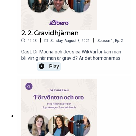
2. 2. Gravidhjärnan
|
|
45:23
Sunday, August 8, 2021
Season
1
,
Ep.
2
Gäst: Dr Mouna och Jessica WikVarför kan man
bli virrig när man är gravid? Är det hormonernas
fel och hur håller man huvudet kallt när hjärnan är
Play
dimmig? Här pratar vi med hjärnforskaren Dr
Mouna om gravidhjärnan, varför det är en grej och
om det finns något att göra åt det. Bonuslyssning
i form av stories om gravidhjärnor från
Liberoklubben!