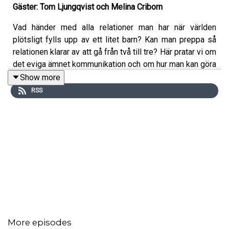
Gäster: Tom Ljungqvist och Melina Criborn
Vad händer med alla relationer man har när världen
plötsligt fylls upp av ett litet barn? Kan man preppa så
relationen klarar av att gå från två till tre? Här pratar vi om
det eviga ämnet kommunikation och om hur man kan göra
graviditeten till en gemensam resa. Vi pratar också med
Show more
Lisa Maria Jönsson om att vara enastående och
RSS
ensamstående förälder.
More episodes