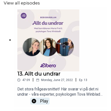
View all episodes
13. Allt du undrar
|
|
47:09
Monday, June 27, 2022
Ep.
13
Det stora frågeavsnittet! Här svarar vi på det ni
undrar - våra experter, psykologen Tova Winbladh
och barnläkaren Maria Frid går igenom frågelådan
Play
från vår Instagram. Ni får svar på hur små barns
impulskontroll fungerar, vad en