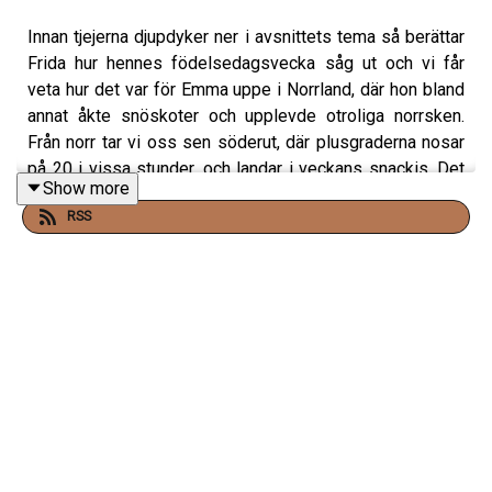
Innan tjejerna djupdyker ner i avsnittets tema så berättar
Frida hur hennes födelsedagsvecka såg ut och vi får
veta hur det var för Emma uppe i Norrland, där hon bland
annat åkte snöskoter och upplevde otroliga norrsken.
Från norr tar vi oss sen söderut, där plusgraderna nosar
på 20 i vissa stunder, och landar i veckans snackis. Det
Show more
har blivit dags för många att byta ut sin vinter-foundation
RSS
till en lättare kräm eller ett stick – som fortfarande
täcker, återfuktar och innehåller SPF. Men, vilka produkter
rekommenderar Emma och Frida den här våren? Detta
avslöjas såklart i veckans avsnitt. Frida och Emma pratar
också om olika sätt att applicera foundation och vilka
verktyg de själva använder, beroende på vilken finish de
vill uppnå. Det blir också en genomgång av bronzers
som funkar perfekt både nu i vår, och under hela
sommaren. Avslutningsvis, så presenteras några budget-
foundations som verkligen håller måtten!