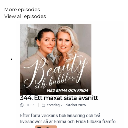
More episodes
Klipps av Gabriella Lahti.
View all episodes
344. Ett maxat sista avsnitt
|
31:36
torsdag 23 oktober 2025
Efter förra veckans boklansering och två
liveshower så är Emma och Frida tillbaka framför
Beauty och Bubblor-micken, för en sista gång. I