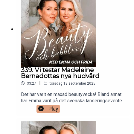
och inom olika priskategorier. Och som en bonus,
så tipsar Frida om en produkt som visat sig vara
supereffektiv mot problemhud!
339. Vi testar Madeleine
Bernadottes nya hudvård
|
33:27
torsdag 18 september 2025
Det har varit en maxad beautyvecka! Bland annat
har Emma varit på det svenska lanseringseventet
för goop Beauty. I veckans avsnitt berättar hon
Play
vilka produkter som hon lade vantarna på direkt.
Frida har på sitt håll fått ta del av den
efterlängtade nylanseringen för Make Up Store.
Detta ikoniska märke har nu uppdaterat flera av