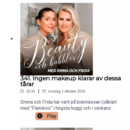
av de vanligaste funderingarna, bland annat: Hur
vänjer man huden vid retinol? Vilka produkter med
retinol kan Frida och Emma tipsa om? Om huden
inte pallar retinol, finns det någon produkt som
ger liknande effekt? Vilka ingredienser går att
kombinera med retinol och vilka ska man akta sig
för? Dessutom blir det tips på budgetfavoriter
med retinol!
341. Ingen makeup klarar av dessa
tårar
|
25:35
torsdag 2 oktober 2025
Emma och Frida har varit på bokmässan (såklart
med “Flawless” i högsta hugg) och i veckans
avsnitt delar de med sig av en recap från denna
Play
upplevelse, som varit fylld av känslor. Och
känslorna fortsätter ända in på veckans avsnitt då