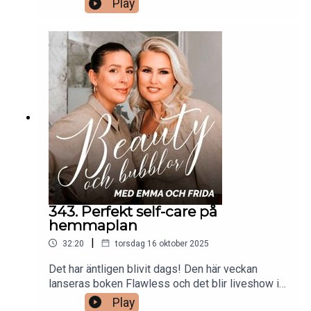
Play
detta avsnitt så pratar Frida och Emma om
händelserika och oförglömliga stunder som skett
under poddens drygt åttaåriga livstid. Minnen
som de delar tillsammans med er, kära lyssnare.
Stort tack till alla som varit med på den här
rackabajsar-beautyresan!
343. Perfekt self-care på
hemmaplan
|
32:20
torsdag 16 oktober 2025
Det har äntligen blivit dags! Den här veckan
lanseras boken Flawless och det blir liveshow i
både Stockholm och Göteborg. Och efter denna
Play