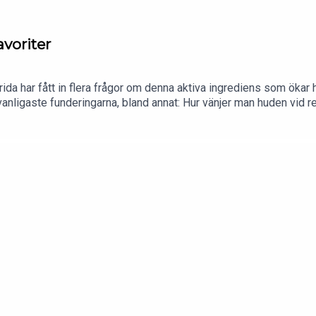
avoriter
ida har fått in flera frågor om denna aktiva ingrediens som ökar hu
nligaste funderingarna, bland annat: Hur vänjer man huden vid re
, finns det någon produkt som ger liknande effekt? Vilka ingredi
 budgetfavoriter med retinol!