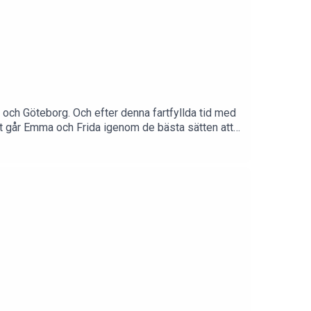
 och Göteborg. Och efter denna fartfyllda tid med
tt går Emma och Frida igenom de bästa sätten att
p och själ? Vilka metoder och produkter är Fridas
self-care i boken Flawless!