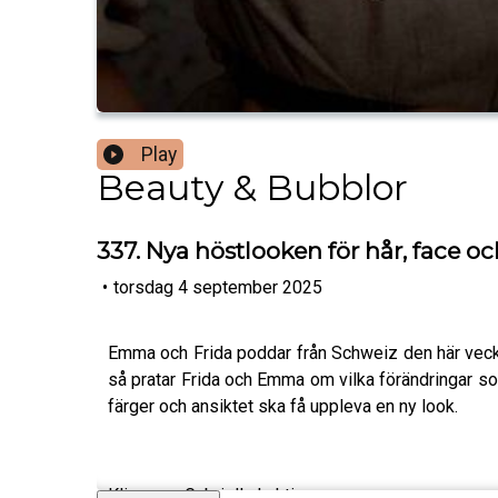
Play
Beauty & Bubblor
337. Nya höstlooken för hår, face oc
•
torsdag 4 september 2025
Emma och Frida poddar från Schweiz den här veckan.
så pratar Frida och Emma om vilka förändringar som
färger och ansiktet ska få uppleva en ny look.
Klipps av Gabriella Lahti.