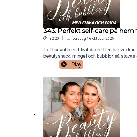
343. Perfekt self-care på he
|
32:20
torsdag 16 oktober 2025
Det har äntligen blivit dags! Den här vecka
beautysnack, mingel och bubblor så stavas 
utöva self-care på, hemifrån. Hur får man t
Play
och Emmas self-care favoriter? Och för den 