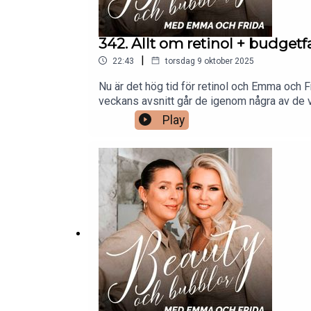
342. Allt om retinol + budgetf
|
22:43
torsdag 9 oktober 2025
Nu är det hög tid för retinol och Emma och Fr
veckans avsnitt går de igenom några av de va
Emma tipsa om? Om huden inte pallar retinol
Play
man akta sig för? Dessutom blir det tips på