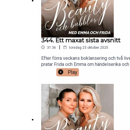
344. Ett maxat sista avsnitt
|
31:36
torsdag 23 oktober 2025
Efter förra veckans boklansering och två liv
pratar Frida och Emma om händelserika och 
kära lyssnare. Stort tack till alla som vari
Play