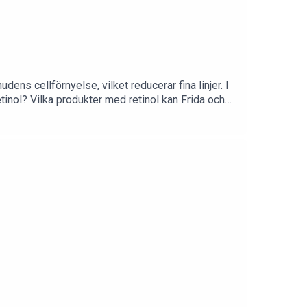
dens cellförnyelse, vilket reducerar fina linjer. I
tinol? Vilka produkter med retinol kan Frida och
enser går att kombinera med retinol och vilka ska