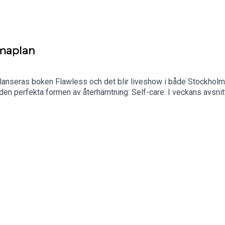
mmaplan
n lanseras boken Flawless och det blir liveshow i både Stockholm
den perfekta formen av återhämtning: Self-care. I veckans avsni
ill en mysig atmosfär? På vilka sätt kan man skämma bort sin krop
som vill ha mer tips och råd så finns det en hel sektion om just 