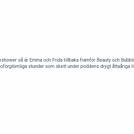
eshower så är Emma och Frida tillbaka framför Beauty och Bubblor
oförglömliga stunder som skett under poddens drygt åttaåriga l
t med på den här rackabajsar-beautyresan!