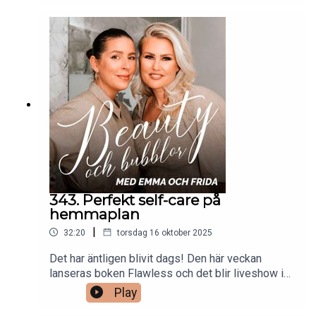
händelserika och oförglömliga stunder som skett
under poddens drygt åttaåriga livstid. Minnen
som de delar tillsammans med er, kära lyssnare.
Stort tack till alla som varit med på den här
rackabajsar-beautyresan!
343. Perfekt self-care på
hemmaplan
|
32:20
torsdag 16 oktober 2025
Det har äntligen blivit dags! Den här veckan
lanseras boken Flawless och det blir liveshow i
både Stockholm och Göteborg. Och efter denna
Play
fartfyllda tid med beautysnack, mingel och