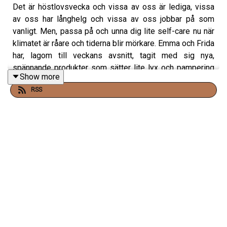
Det är höstlovsvecka och vissa av oss är lediga, vissa
av oss har långhelg och vissa av oss jobbar på som
vanligt. Men, passa på och unna dig lite self-care nu när
klimatet är råare och tiderna blir mörkare. Emma och Frida
har, lagom till veckans avsnitt, tagit med sig nya,
spännande produkter som sätter lite lyx och pampering
Show more
på vardagen. Bland annat: ett magnesium-mist, en açai-
RSS
bodylotion, self-tanning droppar för både kroppen och
ansiktet, en boostande exfoliering och så flera
fuktgivande produkter för kroppen. Avslutningsvis - och
som en liten teaser inför nästa veckas avsnitt - så
berättar Frida om en ny, avancerad retinolprodukt som
hon tänker sätta igång med!
Klipps av Gabriella Lahti.
En podd från Aller Media.