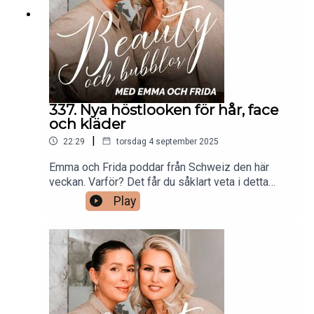
337. Nya höstlooken för hår, face
och kläder
|
22:29
torsdag 4 september 2025
Emma och Frida poddar från Schweiz den här
veckan. Varför? Det får du såklart veta i detta
avsnitt. Men inte bara det! Eftersom det snart är
Play
dags för ett nytt tjejnyår så pratar Frida och Emma
om vilka förändringar som de planerar att ta tag i,
med fokus på beauty. Bland annat så ska håret få
sig en retouch, garderoben ska gå i nya färger och
ansiktet ska få uppleva en ny look.Klipps av
Gabriella Lahti.