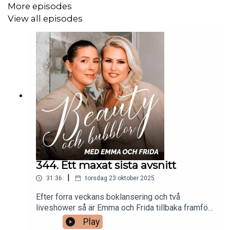
More episodes
View all episodes
344. Ett maxat sista avsnitt
|
31:36
torsdag 23 oktober 2025
Efter förra veckans boklansering och två
liveshower så är Emma och Frida tillbaka framför
Beauty och Bubblor-micken, för en sista gång. I
Play
detta avsnitt så pratar Frida och Emma om