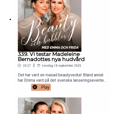
så tipsar Frida om en produkt som visat sig vara
supereffektiv mot problemhud!
339. Vi testar Madeleine
Bernadottes nya hudvård
|
33:27
torsdag 18 september 2025
Det har varit en maxad beautyvecka! Bland annat
har Emma varit på det svenska lanseringseventet
för goop Beauty. I veckans avsnitt berättar hon
Play
vilka produkter som hon lade vantarna på direkt.
Frida har på sitt håll fått ta del av den
efterlängtade nylanseringen för Make Up Store.
Detta ikoniska märke har nu uppdaterat flera av
sina klassiska bästsäljare, som Frida kikat närmre