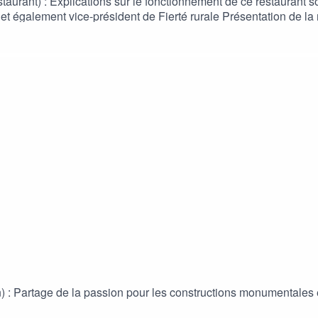
rant) : Explications sur le fonctionnement de ce restaurant sol
ierté rurale Présentation de la marche des fiertés organisée en milieu rural à
ions
on) : Partage de la passion pour les constructions monumentale