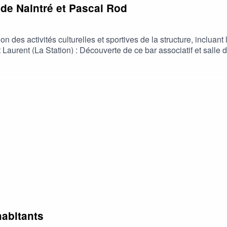
 de Naintré et Pascal Rod
n des activités culturelles et sportives de la structure, incluant
 Laurent (La Station) : Découverte de ce bar associatif et salle 
rts et la culture de proximitéPascal Rod (artiste) : L'auteur-comp
ation éthique de l'intelligence artificielle pour ses clips
habitants