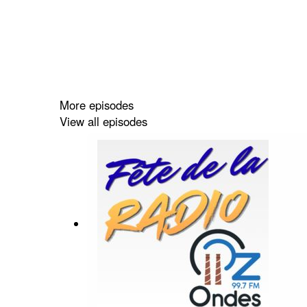
More episodes
View all episodes