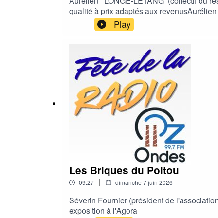
Aurélien LONGÉ-LÉTANG (collectif du restau
qualité à prix adaptés aux revenusAurélien et également vice-président de F
Chenevel pour lutter contre les discriminat
Play
Les Briques du Poitou
|
09:27
dimanche 7 juin 2026
Séverin Fournier (président de l'associati
exposition à l'Agora