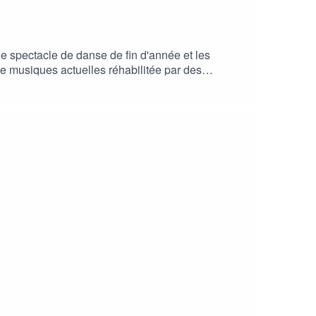
 le spectacle de danse de fin d'année et les
de musiques actuelles réhabilitée par des
ositeur-interprète revient sur son parcours, son