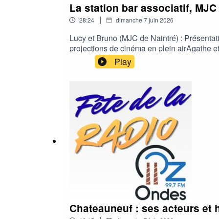
La station bar associatif, MJC
|
28:24
dimanche 7 juin 2026
Lucy et Bruno (MJC de Naintré) : Présentatio
projections de cinéma en plein airAgathe et
bénévoles, mettant en avant les circuits cou
Play
processus de création artisanale et son utilis
Chateauneuf : ses acteurs et 