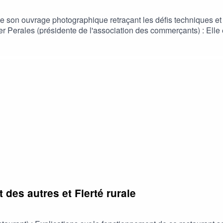
te son ouvrage photographique retraçant les défis techniques et
comment l'association fédère
 quartier, notamment à travers sa grande braderie annuelle Far
ciales de la Maison Pour Tous, de l'aide au logement pour les j
t des autres et Fierté rurale