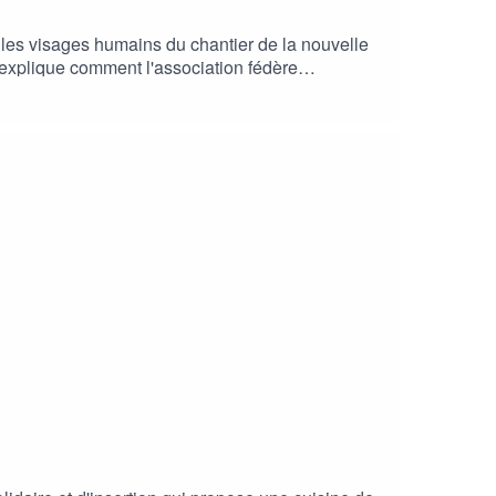
 les visages humains du chantier de la nouvelle
id Moussouni (trésorier de la MPT de
eunes à la création de lien social