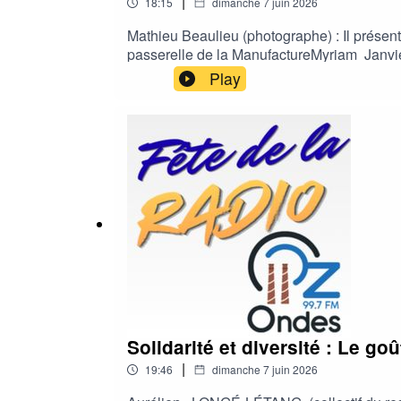
|
18:15
dimanche 7 juin 2026
Mathieu Beaulieu (photographe) : Il présen
passerelle de la ManufactureMyriam Janvier Perales (présidente de l'association des commerçants) : Elle explique 
commerçants et habitants pour dynamiser le
Play
Châteauneuf) : Présentation des missions so
intergénérationnel
Solidarité et diversité : Le goû
|
19:46
dimanche 7 juin 2026