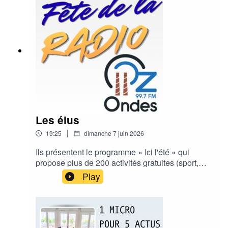
Les élus
|
19:25
dimanche 7 juin 2026
Ils présentent le programme « Ici l'été » qui
propose plus de 200 activités gratuites (sport,
culture, patrimoine) réparties sur les 30
Play
communes de l'agglomération.