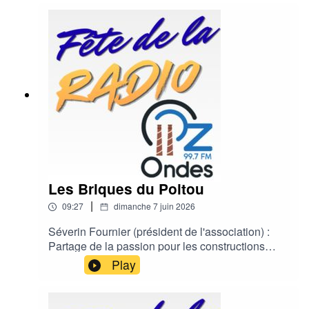
aux revenusAurélien et également vice-président
de Fierté rurale Présentation de la marche des
fiertés organisée en milieu rural à Chenevel pour
lutter contre les discriminations
Les Briques du Poitou
|
09:27
dimanche 7 juin 2026
Séverin Fournier (président de l'association) :
Partage de la passion pour les constructions
monumentales en briques Lego et annonce de la
Play
prochaine exposition à l'Agora