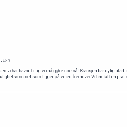
1
,
Ep.
3
n vi har havnet i og vi må gjøre noe nå! Bransjen har nylig utarbe
lighetsrommet som ligger på veien fremover.Vi har tatt en prat me
n i denne tredje episoden av Emballasjepodden.Medvirkende: Adm.
algs- og markedsdirektør Tone Vanem i Berry og prosjektleder 
llasjeforeningen.no og HOLDBARmessen.no NB! Inneholder produ