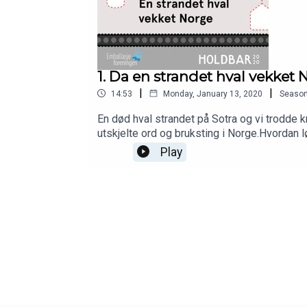
1. Da en strandet hval vekket 
|
|
14:53
Monday, January 13, 2020
Seaso
En død hval strandet på Sotra og vi trodde k
utskjelte ord og bruksting i Norge.Hvordan lø
emballasje?Dette får du svar på i denne før
Play
Yngve Krokann ved Emballasjeskolen og pro
for emballasjeforeningen.no og HOLDBARme