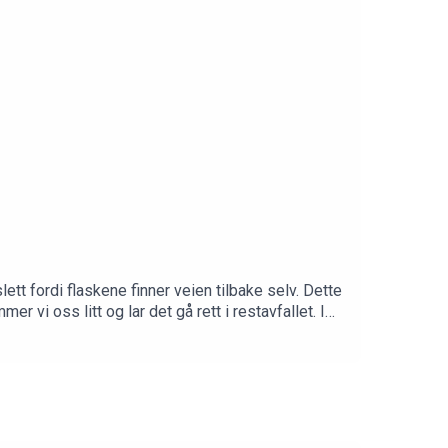
ett fordi flaskene finner veien tilbake selv. Dette
er vi oss litt og lar det gå rett i restavfallet. I
 både emballering og resirkulering. I tillegg får
anten REST, som har sterkt fokus på å utnytte
estauranten Rest, Jimmy Øien, administrerende
Cecilie Svabø for industrimessen HOLDBAR
plassering fra sirkel.no