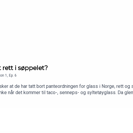
 rett i søppelet?
on
1
,
Ep.
6
er at de har tatt bort panteordningen for glass i Norge, rett og sl
 flinke når det kommer til taco-, senneps- og syltetøyglass. Da glemm
vi om glassemballasje og hvor godt dette materialet gjør seg for
laskens kvaliteter og med restaurantsjef Jimmy Øien fra restaur
: Vinekspert i Dagens Næringsliv, Merete Bø, kjøkkensjef på r
unikasjonssjef Gunhild Solberg Sirkel Glass og prosjektleder 
foreningen.no og industrimessen HOLDBAR.NB! Inneholder produkt