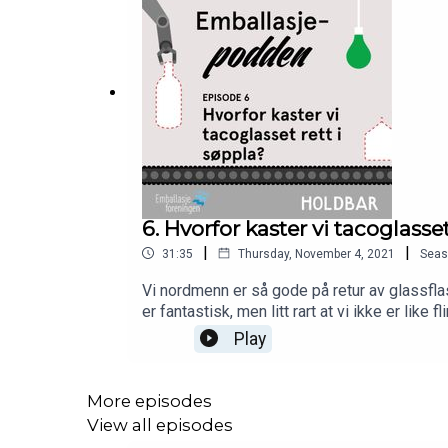
6. Hvorfor kaster vi tacoglasset
|
|
31:35
Thursday, November 4, 2021
Seas
Vi nordmenn er så gode på retur av glassflask
er fantastisk, men litt rart at vi ikke er like
denne episoden av Emballasjepodden snakker 
Play
vi en prat med vinekspert Merete Bø om vinf
matvarer og redusere matsvinn. Medvirkende
direktør Morten Sundell, markeds- og komm
More episodes
.Produsert av Cecilie Svabø for emballasje
View all episodes