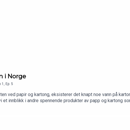
n i Norge
n
1
,
Ep.
5
ten ved papir og kartong, eksisterer det knapt noe vann på kartong
r vi et innblikk i andre spennende produkter av papp og kartong 
" Pettersen, Kristian Jørum fra Tetrapak, Bjørn Ivar Larsen fra 
 Paper & Board og prosjektleder Cecilie Svabø for industrimes
ssen HOLDBAR.NB! Inneholder produktplassering fra fiberfokus.