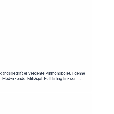
gangsbedrift er velkjente Vinmonopolet. I denne
.Medvirkende: Miljøsjef Rolf Erling Eriksen i
sen HOLDBAR 2020.Produsert av Cecilie Svabø