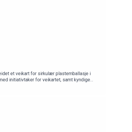
idet et veikart for sirkulær plastemballasje i
d initiativtaker for veikartet, samt kyndige
dir Kari Bunes i Emballasjeforeningen,
Cecilie Svabø for industrimessen HOLDBAR
ktplassering.