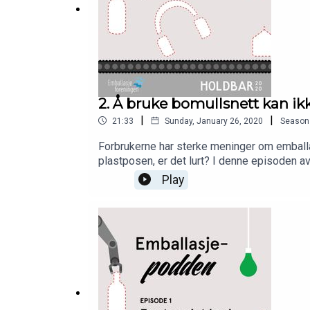
2. Å bruke bomullsnett kan ikk
|
|
21:33
Sunday, January 26, 2020
Season
Forbrukerne har sterke meninger om emballas
plastposen, er det lurt? I denne episoden a
og gode løsninger på noen områder innen em
Play
fra Bama Industri, rektor Yngve Krokann fr
for emballasjeforeningen.no og HOLDBARme