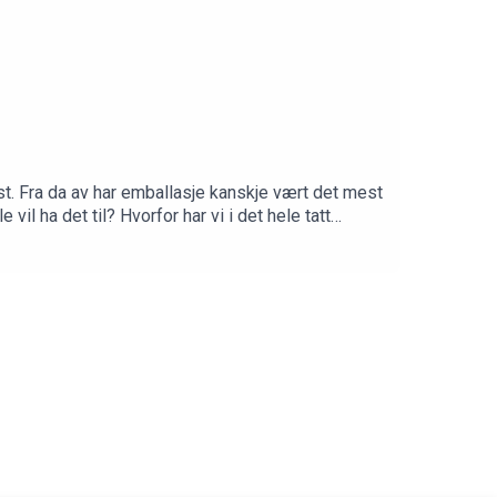
st. Fra da av har emballasje kanskje vært det mest
il ha det til? Hvorfor har vi i det hele tatt
esituasjonen i Norge anno 2020.Medvirkende: Rektor
dusert av Cecilie Svabø