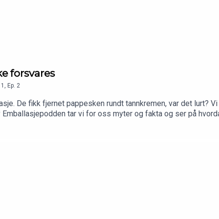
e forsvares
1
,
Ep.
2
je. De fikk fjernet pappesken rundt tannkremen, var det lurt? Vi 
v Emballasjepodden tar vi for oss myter og fakta og ser på hvor
ballering og dårligere løsninger for miljøet på andre områder.M
a Emballasjeskolen og prosjektleder Cecilie Svabø for industr
ssen.no NB! Inneholder produktplassering.