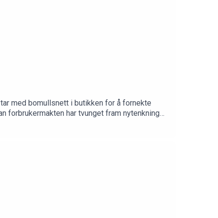
tar med bomullsnett i butikken for å fornekte
dan forbrukermakten har tvunget fram nytenkning
edvirkende: Senior Emballasjeutvikler Thomas Eie
imessen HOLDBAR 2020.Produsert av Cecilie Svabø