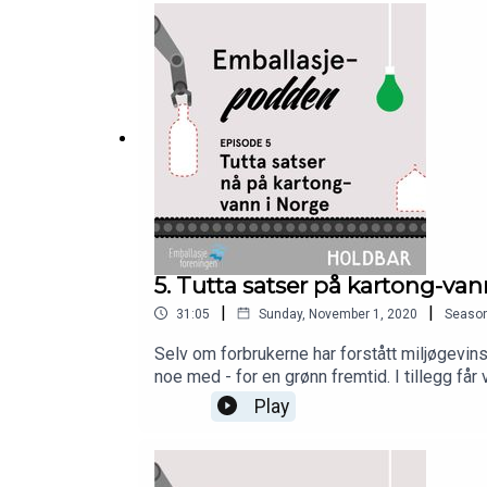
5. Tutta satser på kartong-van
|
|
31:05
Sunday, November 1, 2020
Seaso
Selv om forbrukerne har forstått miljøgevins
noe med - for en grønn fremtid. I tillegg få
produksjonen er. Medvirkende: Suzann "Tutta
Play
Motzau Packaging, Kyrre Auran fra Ranheim
for emballasjeforeningen.no og industrime