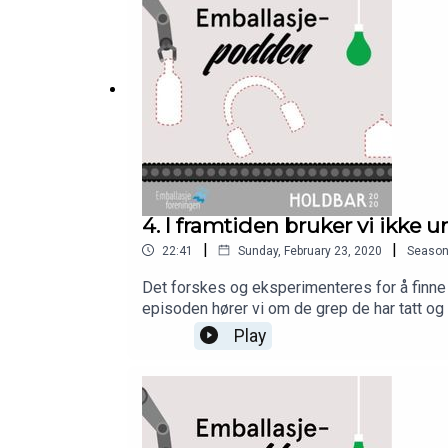
4. I framtiden bruker vi ikke
|
|
22:41
Sunday, February 23, 2020
Seaso
Det forskes og eksperimenteres for å finne
episoden hører vi om de grep de har tatt og 
Vinmonopolet, rektor Yngve Krokann fra Em
Play
for emballasjeforeningen.no og HOLDBARme