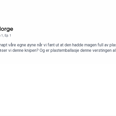
Norge
n
1
,
Ep.
1
napt våre egne øyne når vi fant ut at den hadde magen full av pla
ser vi denne knipen? Og er plastemballasje denne verstingen alle v
ste episoden av totalt fire som tar for seg plast- og emballasj
sjektleder Cecilie Svabø for industrimessen HOLDBAR 2020.Pro
ssen.noNB! Inneholder produktplassering.