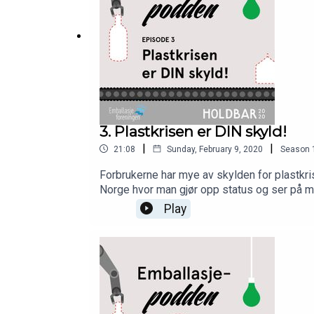
3. Plastkrisen er DIN skyld!
|
|
21:08
Sunday, February 9, 2020
Season
Forbrukerne har mye av skylden for plastkrise
Norge hvor man gjør opp status og ser på mu
personer innen forskning og plastindustrie
Play
Markedsdirektør Ole-Jan Myhre i Norner, S
2020.Produsert av Cecilie Svabø for emba