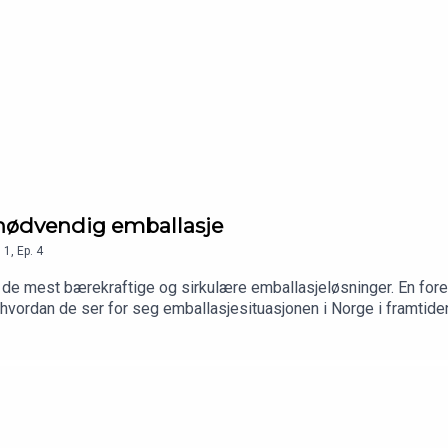
 unødvendig emballasje
n
1
,
Ep.
4
 de mest bærekraftige og sirkulære emballasjeløsninger. En fore
hvordan de ser for seg emballasjesituasjonen i Norge i framtiden
ballasjeskolen og prosjektleder Cecilie Svabø for industrimes
ssen.no NB! Inneholder produktplassering.