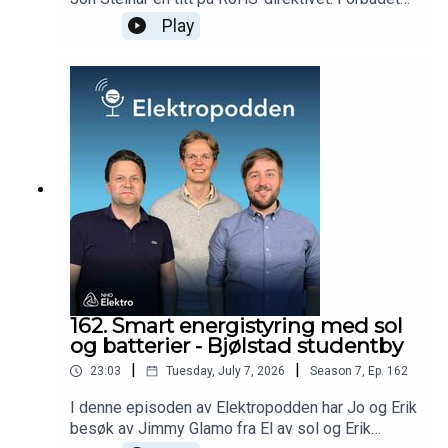
mot kvikksølvholdige lyskilder har allerede vært
Play
gjeldende i Norge noen år, men det er fremdeles
et svært stort antall lyskilder som skal byttes ut i
fremtiden. Er bransjen rustet til dette? Og hvilke
løsninger finnes? Dagens gjester er Ida
Thorendahl fra Lyskultur, og Bjørn-Erik Askestad
fra Glamox. God lytt! Har du innspill til fremtidige
episoder av Elektropodden? Send de inn til
podkassa;
https://forms.office.com/e/8JPFeWacgr
162. Smart energistyring med sol
og batterier - Bjølstad studentby
|
|
23:03
Tuesday, July 7, 2026
Season
7
,
Ep.
162
I denne episoden av Elektropodden har Jo og Erik
besøk av Jimmy Glamo fra El av sol og Erik