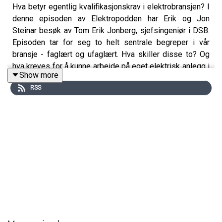
Hva betyr egentlig kvalifikasjonskrav i elektrobransjen? I
denne episoden av Elektropodden har Erik og Jon
Steinar besøk av Tom Erik Jonberg, sjefsingeniør i DSB.
Episoden tar for seg to helt sentrale begreper i vår
bransje - faglært og ufaglært. Hva skiller disse to? Og
hva kreves for å kunne arbeide på eget elektrisk anlegg i
Show more
egen bolig? Dette er bare noe av det som blir diskutert i
RSS
dagens episode - tune in!
Har du spørsmål om kvalifikasjoner? Send de inn til
podkassa; https://forms.office.com/e/8JPFeWacgr