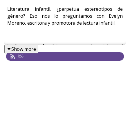
Literatura infantil, ¿perpetua estereotipos de
género? Eso nos lo preguntamos con Evelyn
Moreno, escritora y promotora de lectura infantil.
La literatura infantil juega un papel crucial en el
Show more
desarrollo de niñas y niños, para cuestionar roles de
RSS
género y aprender a respetar a los demás sin
importar su sexo.
En un lugar como México, donde muchas niñas aún
enfrentan barreras para aprender y seguir
estudiando, ese pequeño acto de leer les enseña a
pensar, a decidir, a no quedarse en silencio.