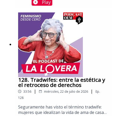
simplemente parte del debate? La diferencia
Play
está en una pregunta: ¿la están atacando por
sus ideas o por ser mujer?Tan solo en el
proceso electoral de 2021 se registraron 908
casos. La paradoja es clara: hoy hay más
mujeres en la política que nunca, pero
también son más visibles las agresiones que
buscan sacarlas de ella.Charlamos con Carla
Astrid Humphrey Jordan, abogada y consejera
electoral del INE para el período 2020-
2029.Aquí puedes leer más columnas de Sara
Lovera.
128. Tradwifes: entre la estética y
el retroceso de derechos
|
|
33:56
miércoles, 22 de julio de 2026
Ep.
128
Seguramente has visto el término tradwife:
mujeres que idealizan la vida de ama de casa