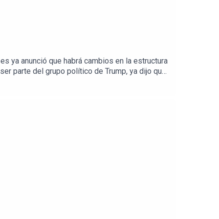
s ya anunció que habrá cambios en la estructura
er parte del grupo político de Trump, ya dijo que
ación con Mario Alavez, columnista y reportero de
co.