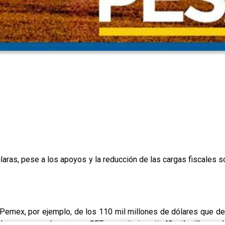
 claras, pese a los apoyos y la reducción de las cargas fisca
 Pemex, por ejemplo, de los 110 mil millones de dólares que d
ay que pagarlos, ya que CFE necesita invertir 40 mil millones d