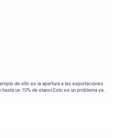
emplo de ello es la apertura a las exportaciones
 hasta un 10% de etanol.Esto es un problema ya
llones de dólares. Es un hecho que de llevarse a
 analista del sector energético.Visita la sección