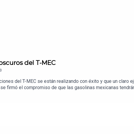
 oscuros del T-MEC
0
ciones del T-MEC se están realizando con éxito y que un claro ej
 se firmó el compromiso de que las gasolinas mexicanas tendrán
l y la infraestructura para hacerlo requiere entre 12 y 16 mil mi
do el etanol de Brasil o EU.Una conversación con Gonzalo Monroy,
al día del contexto económico.