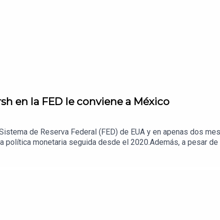
rsh en la FED le conviene a México
 Sistema de Reserva Federal (FED) de EUA y en apenas dos mese
la política monetaria seguida desde el 2020.Además, a pesar de s
bertad y autonomía que se requiere lo va a enfrentar. Una convers
anzas de El Sol de México para estar al día del contexto económi