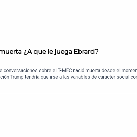
 muerta ¿A que le juega Ebrard?
e conversaciones sobre el T-MEC nació muerta desde el momento
ción Trump tendría que irse a las variables de carácter social c
U sostiene en contra de México.Una conversación con David Villa
asesor en proyectos productivos con el sector bancario, cámar
 El Sol de México para estar al día del contexto económico.