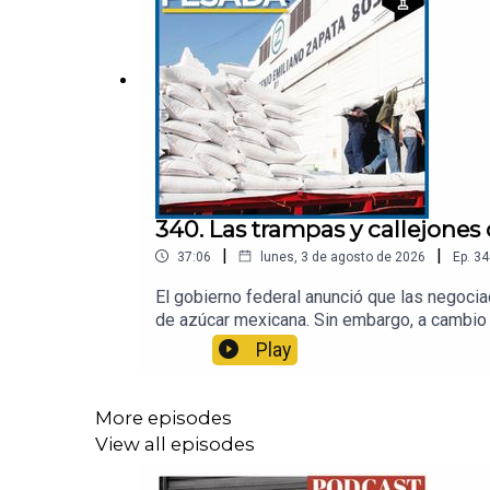
340. Las trampas y callejones
|
|
37:06
lunes, 3 de agosto de 2026
Ep.
34
El gobierno federal anunció que las negocia
de azúcar mexicana. Sin embargo, a cambio
que el país no produce esa cantidad de etano
Play
cabo esta medida se necesitaría importar to
de Finanzas de El Sol de México para estar 
More episodes
View all episodes