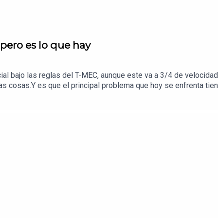
pero es lo que hay
al bajo las reglas del T-MEC, aunque este va a 3/4 de velocidad
 cosas.Y es que el principal problema que hoy se enfrenta tien
Una conversación con Adriana García, analista y jefa de México
o económico.