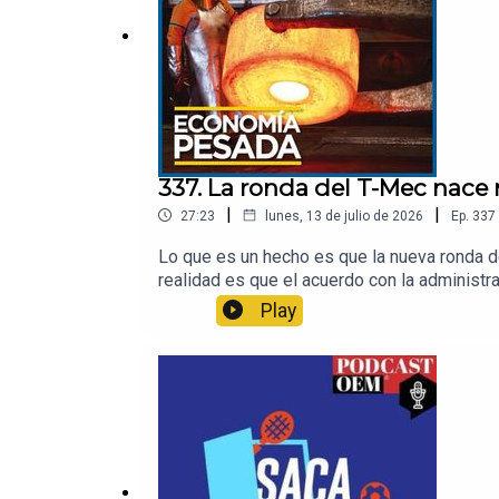
337. La ronda del T-Mec nace
|
|
27:23
lunes, 13 de julio de 2026
Ep.
337
Lo que es un hecho es que la nueva ronda d
realidad es que el acuerdo con la administra
el tráfico de armas que son un factor que E
Play
de Economía de la Universidad de Colima y 
portuarias.Visita la sección de Finanzas de