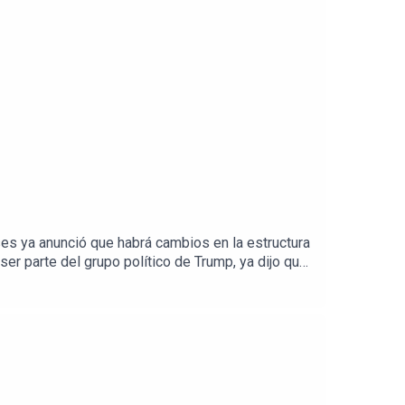
s ya anunció que habrá cambios en la estructura
er parte del grupo político de Trump, ya dijo que
ación con Mario Alavez, columnista y reportero de
co.