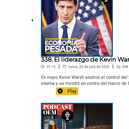
338. El liderazgo de Kevin Wa
|
|
37:15
lunes, 20 de julio de 2026
Ep.
338
En mayo Kevin Warsh asumió el control del
interna y se mostró en contra del marco de 
si el presidente no lo deja operar con la li
Play
El Cronista México.Visita la sección de Fin