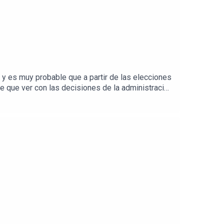
 y es muy probable que a partir de las elecciones
e que ver con las decisiones de la administración
 ¿cómo vamos?Visita la sección de Finanzas de El