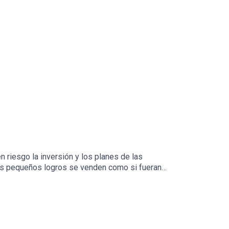
 riesgo la inversión y los planes de las
 los pequeños logros se venden como si fueran
 Una conversación con Luis Cárdenas, conocido
éxico para estar al día del contexto económico.