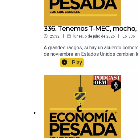
336. Tenemos T-MEC, mocho, 
|
|
25:32
lunes, 6 de julio de 2026
Ep.
336
A grandes rasgos, sí hay un acuerdo comerci
de noviembre en Estados Unidos cambien las
de Trump de imponer aranceles sectoriales.
Play
Sol de México para estar al día del context