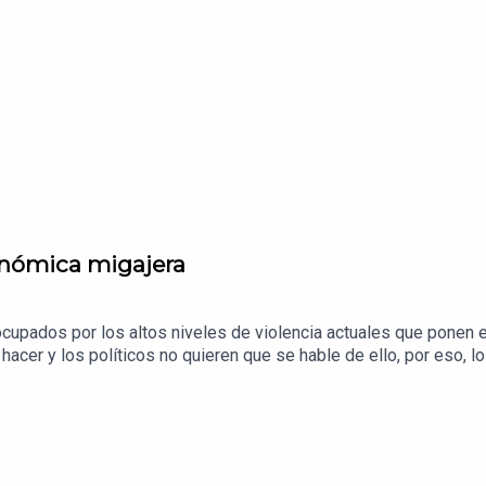
conómica migajera
upados por los altos niveles de violencia actuales que ponen en
acer y los políticos no quieren que se hable de ello, por eso,
ía migajera que se conforma con lo poco que se puede obtener.
 la Primera Emisión.Visita la sección de Finanzas de El Sol de M