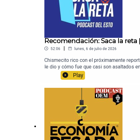
Recomendación: Saca la reta | 
|
52:06
lunes, 6 de julio de 2026
Chismecito rico con el próximamente report
le dio y cómo fue que casi son asaltados en
deporte, visita Esto, el diario de los deporti
Play