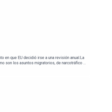
 en que EU decidió irse a una revisión anual.La
omo son los asuntos migratorios, de narcotráfico y
rreal, presidente de la Asociación de Egresados
as empresariales y administraciones