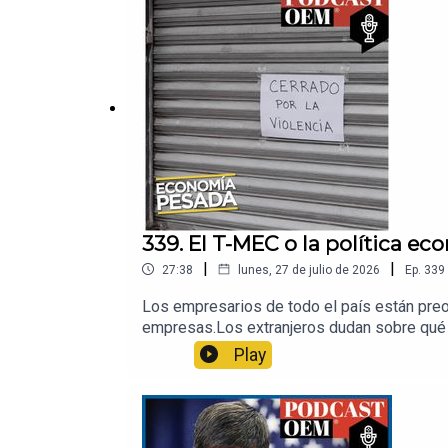
339. El T-MEC o la política e
|
|
27:38
lunes, 27 de julio de 2026
Ep.
339
Los empresarios de todo el país están preoc
empresas.Los extranjeros dudan sobre qué h
grandes resultados. Vivimos en una econom
Play
por su trabajo en MVS Noticias al frente de