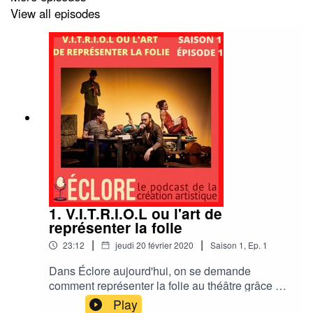
Un grand merci à Kass Patt, Alidéa et MC Schaton
View all episodes
Merci à vous pour votre écoute !
🎧
Envie de vous abonner? C'est
là !
🍳
Envie de me parler? "eclorepodcast@gmail.com"
🔦
Envie de me suivre?
Instagram?
Facebook?
Twitter?
🏹
Envie de m'envoyer de l'amour? C'est 5 étoiles et
des commentaires sur Apple Podcast !
1. V.I.T.R.I.O.L ou l'art de
représenter la folie
|
|
23:12
jeudi 20 février 2020
Saison
1
,
Ep.
1
Dans Éclore aujourd'hui, on se demande
comment représenter la folie au théâtre grâce au
projet théâtrale de la compagnie compagnie Tout
Play