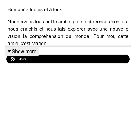
Bonjour à toutes et à tous!
Nous avons tous cet.te ami.e, plein.e de ressources, qui
nous enrichis et nous fais explorer avec une nouvelle
vision la compréhension du monde. Pour moi, cette
amie, c'est Marion.
Show more
Marion Sénat est chercheuse en création littéraire.
RSS
Elle présentera bientôt sa thèse, en attendant elle nous
livre ses réflexions et angles de recherches sur la
question du rapport entre théorie et création, mais aussi
ses questionnements sur la pensée, la vulnérabilité de
l'écriture, la domination, la puissance de la lutte...
Tout sera plus clair quand vous l'aurez écouté parler
avec fougue et précision de son objet d'étude et sa
poésie écrite dans le cadre de sa recherche.
Merci à vous pour votre écoute !