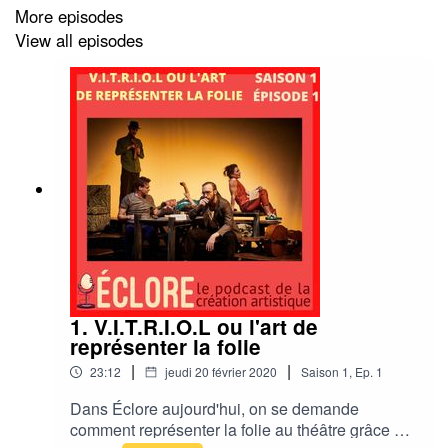
More episodes
🎧
Envie de vous abonner? C'est
là !
View all episodes
🍳
Envie de me parler? "eclorepodcast@gmail.com"
🔦
Envie de me suivre?
Instagram?
Facebook?
Twitter?
🏹
Envie de m'envoyer de l'amour? C'est 5 étoiles et
des commentaires sur Apple Podcast !
1. V.I.T.R.I.O.L ou l'art de
représenter la folie
|
|
23:12
jeudi 20 février 2020
Saison
1
,
Ep.
1
Dans Éclore aujourd'hui, on se demande
comment représenter la folie au théâtre grâce au