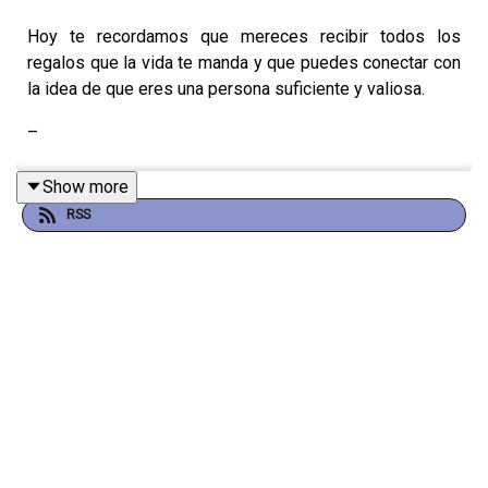
Hoy te recordamos que mereces recibir todos los
regalos que la vida te manda y que puedes conectar con
la idea de que eres una persona suficiente y valiosa.
–
Show more
RSS
A lo largo de estos 3 años de Durmiendo Podcast,
hemos compartido episodios que les han ayudado
muchísimo. Por eso, hoy traemos de vuelta las
herramientas que más han resonado con ustedes y que
les han acompañado a cerrar su día con calma
🌜.
En este episodio hablamos de: