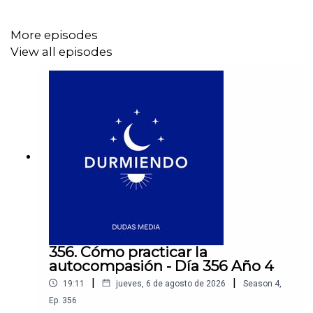
Abrirte a los regalos de la vida
Eres un ser valioso
More episodes
Mereces recibir todo el amor
View all episodes
Si quieres conocer más de Durmiendo Podcast
síguenos en nuestras redes sociales:
💙Instagram →
https://link.dudasmedia.com/InstagramDSDO
💙YouTube→
356. Cómo practicar la
https://link.dudasmedia.com/YouTubeDSDO
autocompasión - Día 356 Año 4
|
|
19:11
jueves, 6 de agosto de 2026
Season
4
,
💙TikTok →
https://link.dudasmedia.com/TikTokDSDO
Ep.
356