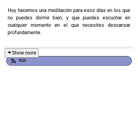
Hoy hacemos una meditación para esos días en los que
no puedes dormir bien, y que puedes escuchar en
cualquier momento en el que necesites descansar
profundamente.
Show more
–
RSS
A lo largo de estos 3 años de Durmiendo Podcast,
hemos compartido episodios que les han ayudado
muchísimo. Por eso, hoy traemos de vuelta las
herramientas que más han resonado con ustedes y que
les han acompañado a cerrar su día con calma
🌜.
En este episodio hablamos de: