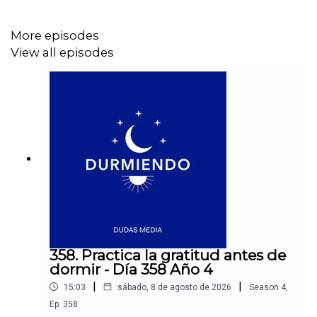
More episodes
Confiar en que tu cuerpo va a dormir cuando esté
View all episodes
listo
Soltar el control y las expectativas
Prepararte para un descanso profundo
Si quieres conocer más de Durmiendo Podcast
síguenos en nuestras redes sociales:
358. Practica la gratitud antes de
💙Instagram →
dormir - Día 358 Año 4
https://link.dudasmedia.com/InstagramDSDO
|
|
15:03
sábado, 8 de agosto de 2026
Season
4
,
Ep.
358
💙YouTube→