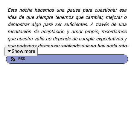
Esta noche hacemos una pausa para cuestionar esa
idea de que siempre tenemos que cambiar, mejorar o
demostrar algo para ser suficientes. A través de una
meditación de aceptación y amor propio, recordamos
que nuestra valía no depende de cumplir expectativas y
que podemos descansar sabiendo que no hay nada roto
Show more
dentro de nosotros.
RSS
A lo largo de estos 4 años de Durmiendo Podcast,
hemos compartido episodios que les han ayudado
muchísimo. Por eso, hoy traemos de vuelta las
herramientas que más han resonado con ustedes y que
les han acompañado a cerrar su día con calma
🌜.
En este episodio hablamos de:
Cómo sería tu vida si dejaras de pensar que hay