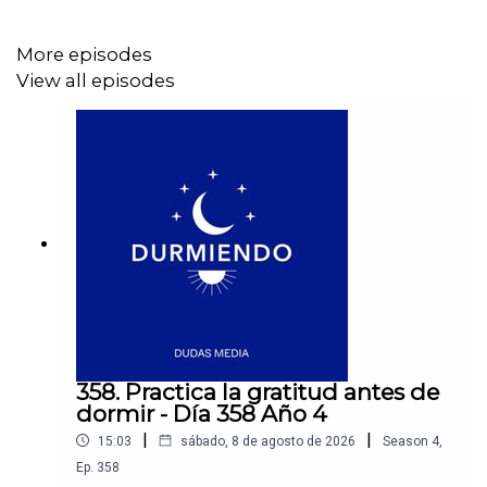
algo malo en ti
Soltar la necesidad de demostrar tu valor a otras
More episodes
personas
View all episodes
Practicar la aceptación y el amor propio antes de
dormir
Si quieres conocer más de Durmiendo Podcast
síguenos en nuestras redes sociales:
💙Instagram →
https://link.dudasmedia.com/InstagramDSDO
💙YouTube→
358. Practica la gratitud antes de
dormir - Día 358 Año 4
https://link.dudasmedia.com/YouTubeDSDO
|
|
15:03
sábado, 8 de agosto de 2026
Season
4
,
💙TikTok → https://link.dudasmedia.com/TikTokDSDO
Ep.
358