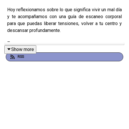
Hoy reflexionamos sobre lo que significa vivir un mal día
y te acompañamos con una guía de escaneo corporal
para que puedas liberar tensiones, volver a tu centro y
descansar profundamente.
–
Show more
RSS
A lo largo de estos 4 años de Durmiendo Podcast,
hemos compartido episodios que les han ayudado
muchísimo. Por eso, hoy traemos de vuelta las
herramientas que más han resonado con ustedes y que
les han acompañado a cerrar su día con calma
🌜.
En este episodio hablamos de: