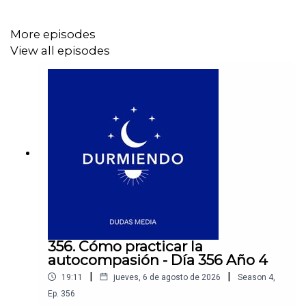
Un mal día no define tu vida
More episodes
Soltar pensamientos que no te dejan dormir
View all episodes
Liberar tensión en nuestro cuerpo
Si quieres conocer más de Durmiendo Podcast
síguenos en nuestras redes sociales:
💙Instagram →
https://link.dudasmedia.com/InstagramDSDO
💙YouTube→
https://link.dudasmedia.com/YouTubeDSDO
356. Cómo practicar la
autocompasión - Día 356 Año 4
💙TikTok →
https://link.dudasmedia.com/TikTokDSDO
|
|
19:11
jueves, 6 de agosto de 2026
Season
4
,
Ep.
356
💙WhatsApp →