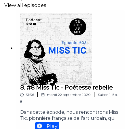
@DuMurAuMic
View all episodes
@galerie.thewall51
Animateurs : Catherine Dumas et Adrien Terrier
Réalisatrice et monteuse : Vannick Rico Huertas
Musique originale : Vincent Charamon
Mixeur sonore : Laurent Gosset / Studio One
More Sound
8. #8 Miss Tic - Poétesse rebelle
Partenaire :
Galerie The Wall 51
|
|
31:36
mardi 22 septembre 2020
Saison
1
,
Ep.
8
Dans cette épisode, nous rencontrons Miss
Tic, pionnière française de l'art urbain, qui
recouvre les rues de Paris, depuis 1985,
Play