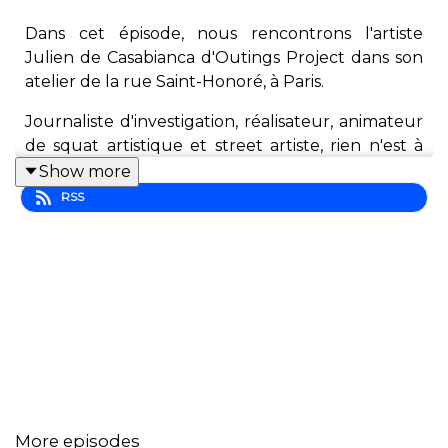
Dans cet épisode, nous rencontrons l'artiste
Julien de Casabianca d'Outings Project dans son
atelier de la rue Saint-Honoré, à Paris.
Journaliste d'investigation, réalisateur, animateur
de squat artistique et street artiste, rien n'est à
l'épreuve de Julien de Casabianca qui continue
Show more
de se lancer les défis les plus originaux.
RSS
Avec une quarantaine de monumentaux un peu
partout sur la planète, Julien nous raconte la
génèse d'Outings Project, ses débuts, ses
partenariats avec les musées et ses échanges
avec les gens qu'il affectionne particulièrement.
@Outings_Project
More episodes