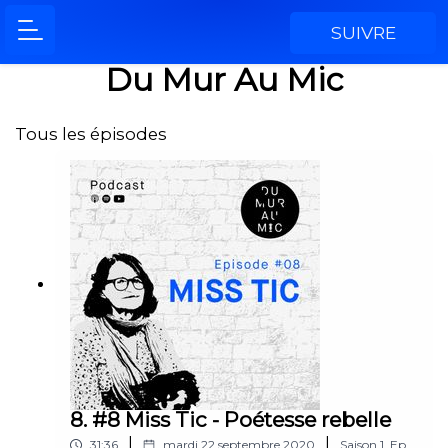
SUIVRE
Du Mur Au Mic
Tous les épisodes
8. #8 Miss Tic - Poétesse rebelle
|
|
31:36
mardi 22 septembre 2020
Saison
1
,
Ep.