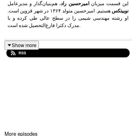
اين قسمت ميزبان
اميرحسين راد
، هم‌بنيان‌گذار و مديرعامل
نوبيتکس
هستيم. اميرحسين متولد ۱۳۶۴ در شهر قزوين است.
او رشته مهندسی شيمی را در سطح عالی طی کرده و با
مدرک دکترا فارغ‌التحصيل شده است.
Show more
در اين قسمت بخش اول گفتگو با اميرحسين راد را خواهيم
RSS
شنيد که چگونه بعد از مدتی فعاليت، به عنوان فريلنسر وارد
حوزه مشاوره در فعاليتهای مرتبط با رشته مهندسی شيمی
شده و بعد از هفت سال، تغيير جهت داده و وارد دنيای جديد و
جذاب رمزارزها می‌شود
پيشنهاد می‌کنيم با ما همراه باشيد و روايت اميرحسين‌راد از
تحصيل و ورود به دنيای کارآفرينان را اين‌گونه بشنويد:
- تحصيل در مدارس سمپاد و انتخاب مهندسی شيمی برای
ورود به دانشگاه
More episodes