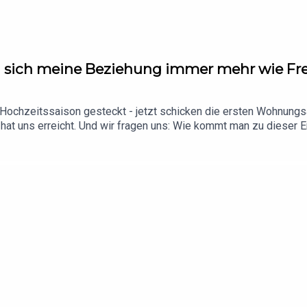
nn sich meine Beziehung immer mehr wie Fr
der Hochzeitssaison gesteckt - jetzt schicken die ersten Wohnun
 hat uns erreicht. Und wir fragen uns: Wie kommt man zu dieser 
on investiert hat? Clare erzählt von ihrer Trennung mit 29, w
, ist das Wichtigste.Für unsere Tour haben wir auch noch ein paar
lin (28.11.2026) gibt es noch Tickets: https://tickets.190a.de/
t du alle Infos & Rabatte!**