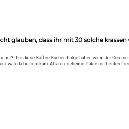
cht glauben, dass ihr mit 30 solche krasse
s ist?! Für diese Kaffee Kuchen Folge haben wir in der Commun
ui, was da bei rum kam: Affären, geheime Pakte mit besten Freu
uch vor. Kuchen haben sie übrigens schon wieder vergessen und sc
to bleibt also Schokolade, wir sind gespannt, wie lang noch!Wenn
lin (28.11.2026) gibt es noch Tickets: https://tickets.190a.de/
t du alle Infos & Rabatte!**