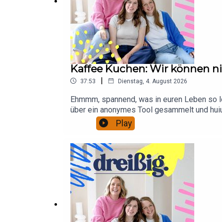
Kaffee Kuchen: Wir können ni
|
37:53
Dienstag, 4. August 2026
Ehmmm, spannend, was in euren Leben so lo
über ein anonymes Tool gesammelt und huiui
und Katrin lesen sich alles durch und für e
Play
Sie hätte die beiden sonst erinnert. Das Mot
(4.9.2026) Regensburg (27.11.2026) und Ber
unsere Werbepartner erfahren?** Hier findes