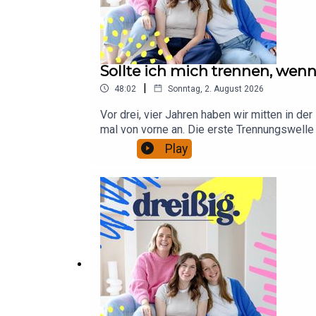
Sollte ich mich trennen, we
|
48:02
Sonntag, 2. August 2026
Vor drei, vier Jahren haben wir mitten in 
mal von vorne an. Die erste Trennungswelle
zu gehen und alles aufzugeben, was man sch
Play
stellen fest: Dass du am Ende glücklich bist
(4.9.2026) Regensburg (27.11.2026) und Ber
unsere Werbepartner erfahren?** Hier findes