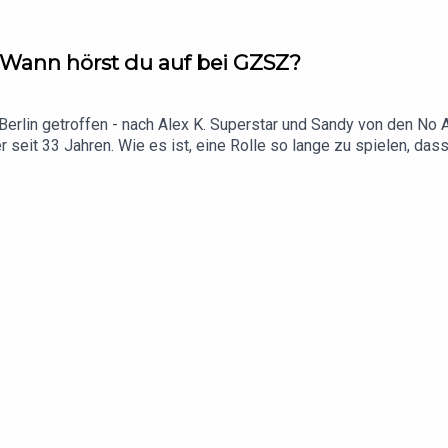
: Wann hörst du auf bei GZSZ?
Berlin getroffen - nach Alex K. Superstar und Sandy von den No 
r seit 33 Jahren. Wie es ist, eine Rolle so lange zu spielen, d
gesprochen zu werden? Wir sprechen mit Wolfgang Bahro über sein
den letzten 30 Jahren verändert hat. Und natürlich über die Frag
 oder in unsere Folge mit Alex K Superstar. Für unsere Tour hab
(27.11.2026) und Berlin (28.11.2026) gibt es noch Tickets: https
ahren?** Hier findest du alle Infos & Rabatte!**