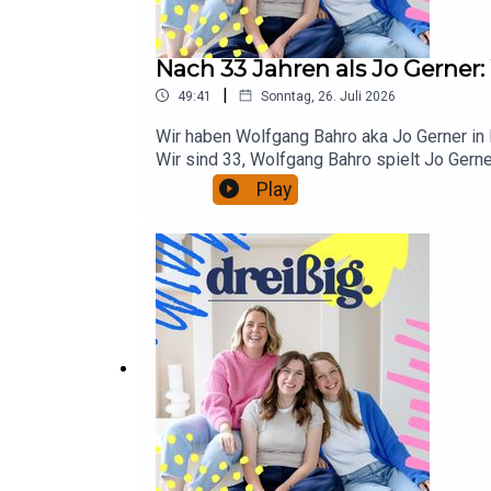
Nach 33 Jahren als Jo Gerner
|
49:41
Sonntag, 26. Juli 2026
Wir haben Wolfgang Bahro aka Jo Gerner in 
Wir sind 33, Wolfgang Bahro spielt Jo Gerne
Wie ist es auf der Straße mit Jo Gerner an
Play
Frau zu verdanken hat und wie sich GZSZ in 
Gastfolgen mit Sandy von den No Angels rein
sein wollt: Für Wien (4.9.2026) Regensburg 
möchtest mehr über unsere Werbepartner erf