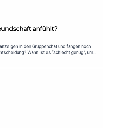
eundschaft anfühlt?
gsanzeigen in den Gruppenchat und fangen noch
Entscheidung? Wann ist es “schlecht genug”, um
ir haben Community-Geschichten gesammelt und
 Ticktes. Wenn ihr dabei sein wollt: Für Wien
section/dreissig-1fhfDu möchtest mehr über