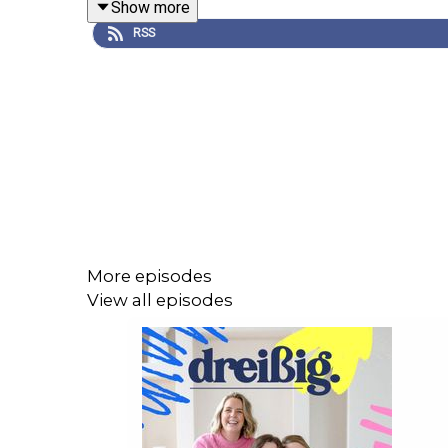
Show more
Wir gehen endlich wieder auf Tour 🙌🏻 Tickets gib
RSS
Du möchtest mehr über unsere Werbepartner erfa
Hier könnt ihr unser Buch “30 Dinge, die du mit 30 
**
*
More episodes
View all episodes