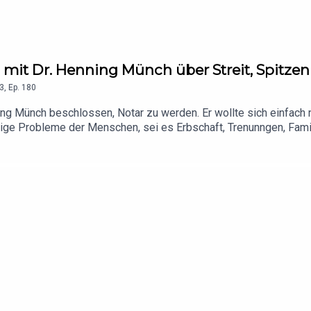
 mit Dr. Henning Münch über Streit, Spitzen
3
,
Ep.
180
g Münch beschlossen, Notar zu werden. Er wollte sich einfach nich
ige Probleme der Menschen, sei es Erbschaft, Trenunngen, Familie
haftlich darüber reden kann wie ein Künstler über seine Kunst. P