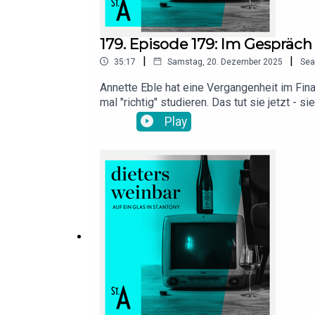
179. Episode 179: Im Gespräch
|
|
35:17
Samstag, 20. Dezember 2025
Sea
Annette Eble hat eine Vergangenheit im Fin
mal "richtig" studieren. Das tut sie jetzt - s
deswegen plant sie jetzt auch, das ganze r
Play
man entweder wahrnimmt oder eben nicht. Sie
das erfahrt Ihr hier!