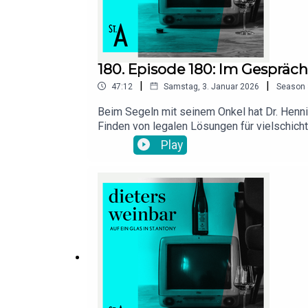
180. Episode 180: Im Gespräch
|
|
47:12
Samstag, 3. Januar 2026
Season
Beim Segeln mit seinem Onkel hat Dr. Hennin
Finden von legalen Lösungen für vielschicht
der seinen Job liebt und deshalb so leidensc
Play
https://dilling-muench.de/