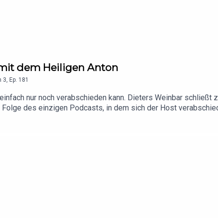
h mit dem Heiligen Anton
n
3
,
Ep.
181
einfach nur noch verabschieden kann. Dieters Weinbar schließt z
zten Folge des einzigen Podcasts, in dem sich der Host verabschie
 auschecken: https://www.instagram.com/heiliger.anton/?hl=de