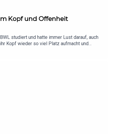
 im Kopf und Offenheit
 BWL studiert und hatte immer Lust darauf, auch
al ihr Kopf wieder so viel Platz aufmacht und
e Möglichkeiten, die das Leben einem gibt und die
ein Studium im fortgeschrittenen Alter zu machen,