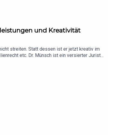
leistungen und Kreativität
t streiten. Statt dessen ist er jetzt kreativ im
nrecht etc. Dr. Münsch ist ein versierter Jurist,
rädikat hörenswert!Hier findet Ihr die Sozietät: