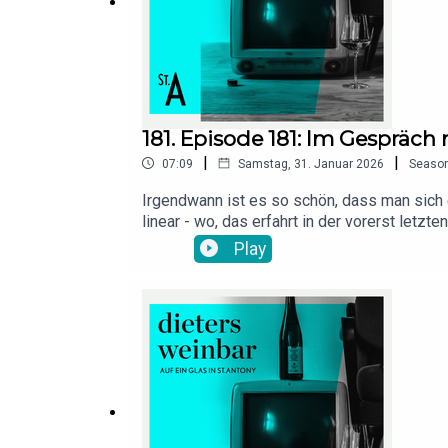
181. Episode 181: Im Gespräc
|
|
07:09
Samstag, 31. Januar 2026
Seaso
Irgendwann ist es so schön, dass man sich 
linear - wo, das erfahrt in der vorerst let
trinken?"Das solltet Ihr mal auf Instagram
Play