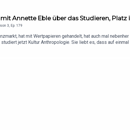
 mit Annette Eble über das Studieren, Platz
son
3
,
Ep.
179
anzmarkt, hat mit Wertpapieren gehandelt, hat auch mal nebenher
ie studiert jetzt Kultur Anthropologie. Sie liebt es, dass auf einm
ichtig mit dem Master abzuschließen. Eine wahre Moritat über di
 ist viel zu neugierig, um das nicht zu tun. Und wie das so ist, 