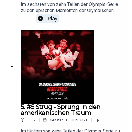
Im sechsten von zehn Teilen der Olympia-Serie
zu den epischen Momenten der Olympischen
Geschichte geht es um die Geschichte von
Play
Schwimmlegende Dawn Fraser. Die Australierin
war die erste von drei Schwimmer*innen, die bei
drei Olympischen Spielen in Serie Einzel-Gold in
der gleichen Disziplin gewann: den 100 Metern
Freistil. Hinter dem Erfolg verbirgt sich auch eine
große Tragödie.Alles Wichtige aus der Welt des
Sports findet Ihr auf Eurosport.de.Folgt uns auch
auf unseren Social-Media-
Kanälen:Twitter: @Eurosport_deInstagram: @euro
sportdeFacebook: @Eurosport
5. #5 Strug - Sprung in den
amerikanischen Traum
|
|
35:39
Dienstag, 15. Juni 2021
Ep.
5
Im fünften von zehn Teilen der Olympia-Serie zu