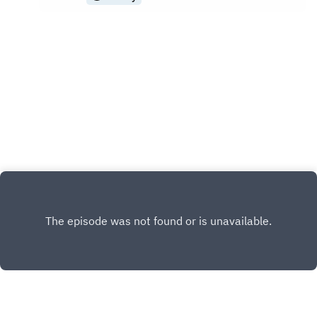
Schwimm-Ikone Michael Phelps. Am Ende gelang
dem US-Amerikaner das fast Undenkbare -
wegen eines Vorsprungs von 0,01
Sekunden!Alles Wichtige aus der Welt des
Sports findet Ihr auf Eurosport.de.Folgt uns auch
auf unseren Social-Media-
Kanälen:Twitter: @Eurosport_deInstagram: @euro
sportdeFacebook: @Eurosport