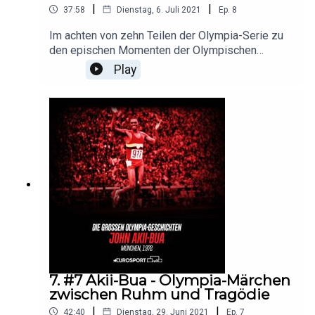
|
|
37:58
Dienstag, 6. Juli 2021
Ep.
8
Im achten von zehn Teilen der Olympia-Serie zu
den epischen Momenten der Olympischen
Geschichte geht es um den erfolgreichsten
Play
Wasserspringer aller Zeiten, Greg Louganis.Der
US-Amerikaner wurde als erster Athlet in Los
Angeles und Seoul doppelter Doppel-
Olympiasieger. Doch Louganis musste während
seiner Karriere mit einer schweren Bürde
kämpfen: Er war HIV-positiv. Alles Wichtige aus
der Welt des Sports findet Ihr
auf Eurosport.de.Folgt uns auch auf unseren
Social-Media-
Kanälen:Twitter: @Eurosport_deInstagram: @euro
sportdeFacebook: @Eurosport
7. #7 Akii-Bua - Olympia-Märchen
zwischen Ruhm und Tragödie
|
|
42:40
Dienstag, 29. Juni 2021
Ep.
7