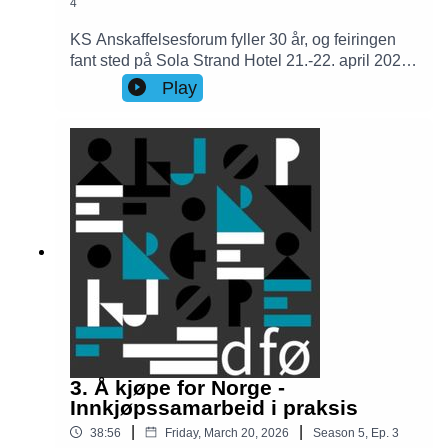
4
KS Anskaffelsesforum fyller 30 år, og feiringen
fant sted på Sola Strand Hotel 21.-22. april 2026.
Å kjøpe for Norges Fredrik Mortensen var til
Play
stede på forumet og tok en prat med deltakere
om det som rører seg i offentlig innkjøp akkurat
nå.På programmet sto kunstig intelligens i
anskaffelsesprosessen, ny anskaffelseslov,
sikkerhet og beredskap og strategisk
innkjøpsledelse. I denne episoden deler
deltakerne noen inntrykk og refleksjoner fra to
innholdsrike dager.Velkommen til en litt
annerledes episode av Å kjøpe for Norge!
3. Å kjøpe for Norge -
Innkjøpssamarbeid i praksis
|
|
38:56
Friday, March 20, 2026
Season
5
,
Ep.
3