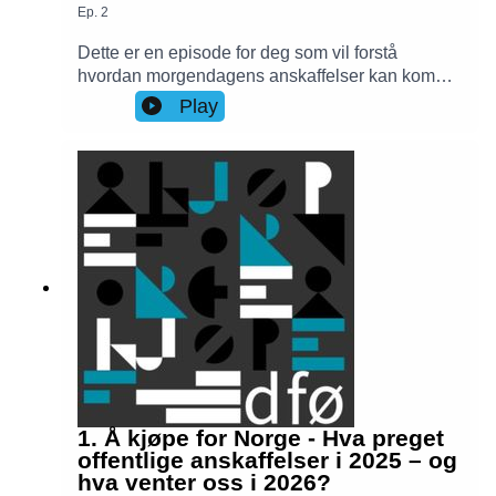
Ep.
2
Dette er en episode for deg som vil forstå
hvordan morgendagens anskaffelser kan komme
til å se ut.I denne episoden av Å kjøpe for
Play
Norge dykker vi ned i endringene i lov om
offentlige anskaffelser. Hva betyr egentlig
«forenkling» i et regelverk som styrer innkjøp for
hundrevis av milliarder? Gir endringene mer
handlingsrom – eller flytter de bare risikoen?
Sammen med advokatene Oda Hellenes Ekre
(Wiersholm) og Beatrice Dankertsen Hennyng
(KS Advokatene) utforsker vi konsekvensene for
oppdragsgivere, leverandører, jussen og praksis.
1. Å kjøpe for Norge - Hva preget
offentlige anskaffelser i 2025 – og
hva venter oss i 2026?