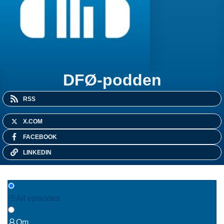
DFØ-podden
RSS
X.COM
FACEBOOK
LINKEDIN
All episodes
Om