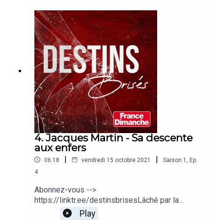
abandonné enfant dans un pensionnat, à ses
amours contrariés, ce grand séducteur, marié 4
fois et père de 6 enfants, nous raconte le grand
tourbillon d’une vie sentimentale agitée.
4. Jacques Martin - Sa descente
aux enfers
|
|
06:18
vendredi 15 octobre 2021
Saison
1
,
Ep.
4
Abonnez-vous -->
https://linktr.ee/destinsbrisesLâché par la
télévision, trahi par ses femmes, malade du
Play