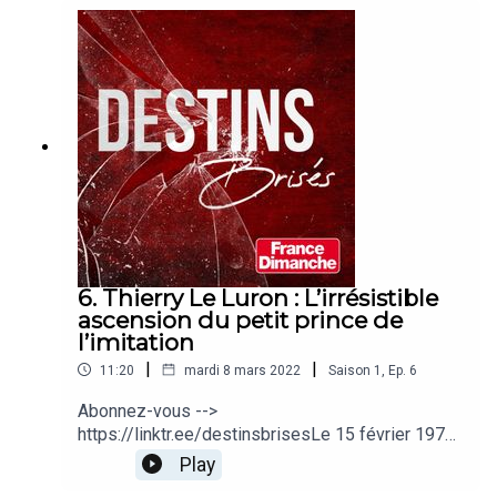
reçoit dans sa loge du Palais des Congrès. J’ai
15 ans, et l’artiste me signe un autographe.
Fasciné, je décide de me plonger dans la vie de
ce fabuleux humoriste…
6. Thierry Le Luron : L’irrésistible
ascension du petit prince de
l’imitation
|
|
11:20
mardi 8 mars 2022
Saison
1
,
Ep.
6
Abonnez-vous -->
https://linktr.ee/destinsbrisesLe 15 février 1970,
à 18 ans seulement, ce débutant alors inconnu va
Play
stupéfier La France entière en imitant Jacques