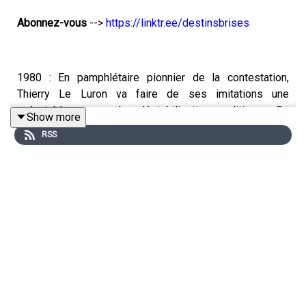
Abonnez-vous
-->
https://linktr.ee/destinsbrises
1980 : En pamphlétaire pionnier de la contestation,
Thierry Le Luron va faire de ses imitations une
redoutable arme de déstabilisation politique. Se
Show more
moquant bien de la censure, des représailles, et des
RSS
pressions, il étrille les puissants : Valéry Giscard
d’Estaing et François Mitterrand en tête…