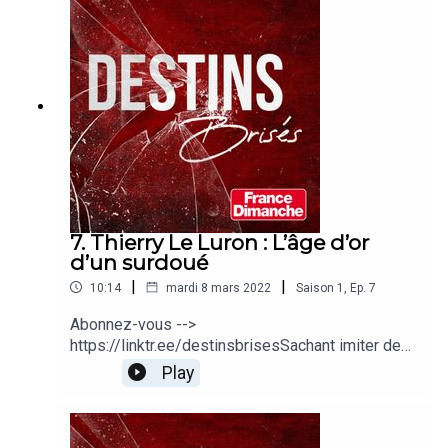
jeune homme devient la superstar indétrônable
de l’imitation…
7. Thierry Le Luron : L’âge d’or
d’un surdoué
|
|
10:14
mardi 8 mars 2022
Saison
1
,
Ep.
7
Abonnez-vous -->
https://linktr.ee/destinsbrisesSachant imiter des
dizaines de chanteurs, chanteuses, acteurs ou
Play
actrices, cet artiste génial ridiculise avec
jubilation les stars du show-biz. Le public adore :
il devient l’imitateur iconique des Trente