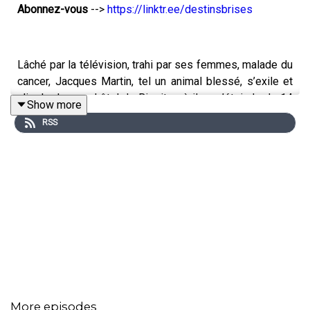
Abonnez-vous
-->
https://linktr.ee/destinsbrises
Lâché par la télévision, trahi par ses femmes, malade du
cancer, Jacques Martin, tel un animal blessé, s’exile et
s’isole dans un hôtel de Biarritz où il va s’éteindre le 14
Show more
septembre 2007 à 74 ans. La petite lucarne a perdu l’un
RSS
de ses plus grands artistes…
More episodes