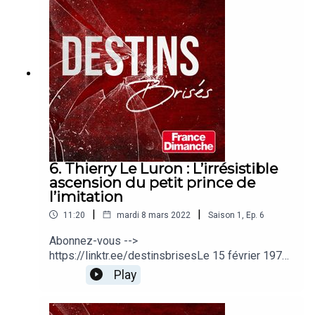
Fasciné, je décide de me plonger dans la vie de
ce fabuleux humoriste…
6. Thierry Le Luron : L’irrésistible
ascension du petit prince de
l’imitation
|
|
11:20
mardi 8 mars 2022
Saison
1
,
Ep.
6
Abonnez-vous -->
https://linktr.ee/destinsbrisesLe 15 février 1970,
à 18 ans seulement, ce débutant alors inconnu va
Play
stupéfier La France entière en imitant Jacques
Chaban-Delmas, le premier ministre de l’époque,
à la télévision. Son ascension est fulgurante : le