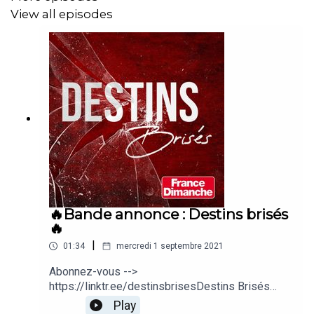
View all episodes
🔥Bande annonce : Destins brisés
🔥
|
01:34
mercredi 1 septembre 2021
Abonnez-vous -->
https://linktr.ee/destinsbrisesDestins Brisés
vous relate comment vos plus grandes stars sont
Play