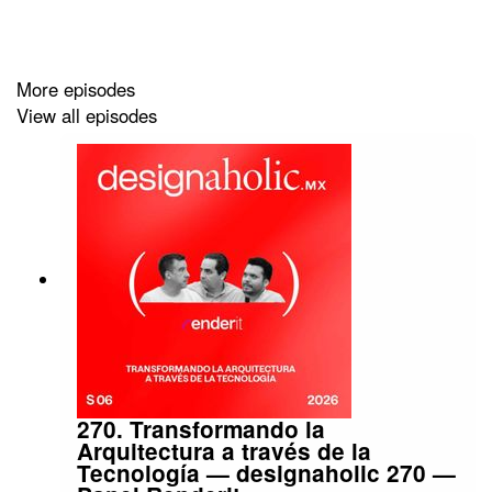
Quédate al final del episodio para participar en el
giveaway que tenemos para ti.
More episodes
View all episodes
Show Notes y Links relacionados a este episodio
Álbum Goods
Ep. Pedro Arturo
Ep. Marco Betancourt
Ep. Rik Bracho
Ep. Eduardo Altamirano
270. Transformando la
Arquitectura a través de la
Este episodio es patrocinado por Helvex
Tecnología — designaholic 270 —