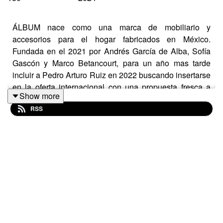
ÁLBUM nace como una marca de mobiliario y
accesorios para el hogar fabricados en México.
Fundada en el 2021 por Andrés García de Alba, Sofía
Gascón y Marco Betancourt, para un año mas tarde
incluir a Pedro Arturo Ruiz en 2022 buscando insertarse
en la oferta internacional con una propuesta fresca a
Show more
través de la edición y comercialización de productos de
RSS
diseño escalable.
En el episodio de hoy Jorge Diego y Alex realizan una
radiografía sobre la marca para comprender su
nacimiento, modelo de negocios y visión para este
nuevo proyecto que acerca el diseño de alta calidad
hecho en México a mercados internacionales.