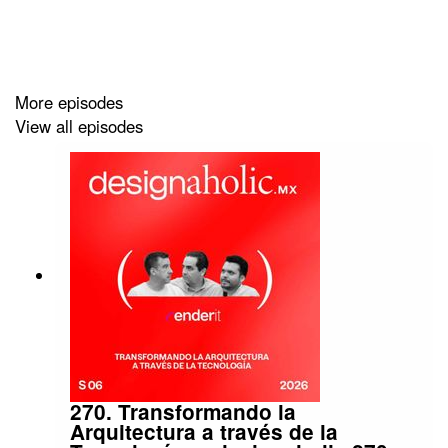
diseño a las particularidades latinoamericanas.
• Buscando entender cómo la innovación técnica puede
integrarse con la experiencia del usuario.
More episodes
• Inspirándote en modelos de colaboración entre
View all episodes
industria, diseño y manufactura.
Show Notes y Links relacionados a este episodio
• Blum → https://blum.com/
• Showroom Blum →
https://www.blum.com/mx/es/contact/forms/showroom-
training/
• Blum Inspirations → https://www.blum-
270. Transformando la
inspirations.com/es-mx
Arquitectura a través de la