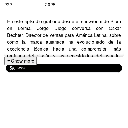
232
2025
En este episodio grabado desde el showroom de Blum
en Lerma, Jorge Diego conversa con Oskar
Bechter, Director de ventas para América Latina, sobre
cómo la marca austriaca ha evolucionado de la
excelencia técnica hacia una comprensión más
profunda del diseño y las necesidades del usuario.
Show more
Desde la apertura de su nuevo showroom, reflexionan
RSS
sobre la importancia de acercar la tecnología al
carpintero, al diseñador y al cliente final, convirtiendo
los herrajes —tradicionalmente invisibles— en
protagonistas del diseño contemporáneo.
Escucha este episodio si estás...
• Interesado en cómo las marcas globales adaptan su