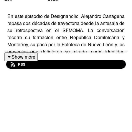
En este episodio de Designaholic, Alejandro Cartagena
repasa dos décadas de trayectoria desde la antesala de
su retrospectiva en el SFMOMA. La conversación
recorre su formación entre República Dominicana y
Monterrey, su paso por la Fototeca de Nuevo León y los
proyectos que definieron su mirada, como Identidad
Show more
Nuevo León, Suburbia Mexicana y la serie Carpoolers.
RSS
También habla sobre su relación con el fotolibro, la
influencia de Paul Graham y su reciente trabajo con
inteligencia artificial para replantear la identidad y el
territorio. La conversación profundiza en la fotografía
como lenguaje que fragmenta y edita la realidad, en los
cruces entre práctica artística y comisiones editoriales, y
en un consejo clave: construir independencia
económica para proteger la libertad creativa.