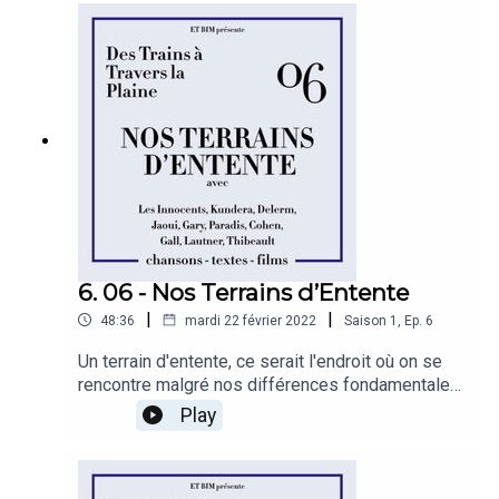
que nous consacrons la majeure partie de cette
émission, avec une mineure en géographie.
6. 06 - Nos Terrains d’Entente
|
|
48:36
mardi 22 février 2022
Saison
1
,
Ep.
6
Un terrain d'entente, ce serait l'endroit où on se
rencontre malgré nos différences fondamentales.
Un peu comme des adversaires, qui seraient
Play
d'accord pour être en désaccord. C'est un peu
triste mais c'est un peu beau aussi.