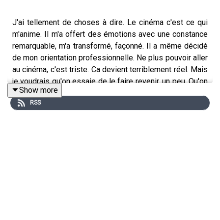
J'ai tellement de choses à dire. Le cinéma c'est ce qui
m'anime. Il m'a offert des émotions avec une constance
remarquable, m'a transformé, façonné. Il a même décidé
de mon orientation professionnelle. Ne plus pouvoir aller
au cinéma, c'est triste. Ca devient terriblement réel. Mais
je voudrais qu'on essaie de le faire revenir, un peu. Qu'on
Show more
se souvienne. On fermera les yeux, et on fera comme si
RSS
on y était. Parce que c'est ça le cinéma : faire comme si
on y était.