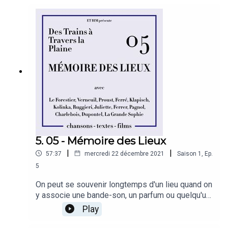
utilisation du verbe être au présent de l'indicatif
est un mensonge, comme dans cette phrase.
Faire croire aux gens que le langage permet de
s'exprimer est donc un mensonge immense. Mais
ne comptez pas sur moi pour vous l'apprendre.
5. 05 - Mémoire des Lieux
|
|
57:37
mercredi 22 décembre 2021
Saison
1
,
Ep.
5
On peut se souvenir longtemps d'un lieu quand on
y associe une bande-son, un parfum ou quelqu'un.
Mais sans ce quelqu'un, sans ce parfum, sans
Play
cette bande-son, ce lieu est-il toujours le même ?
Aujourd'hui, c'est aux méandres de la mémoire