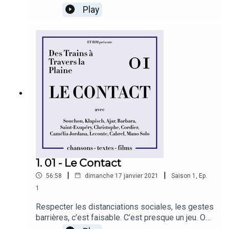
une heure, partez à la rencontre de ces pépites
Play
du répertoire sélectionnées en fonction d'un
thème par épisode. Vos guides sont Ambroise,
Baptiste et Nicolas, trois copains qui aiment
partager les passages des bouquins qui les ont
marqués et s'extasier devant une rime.
1. 01 - Le Contact
|
|
56:58
dimanche 17 janvier 2021
Saison
1
,
Ep.
1
Respecter les distanciations sociales, les gestes
barrières, c’est faisable. C’est presque un jeu. On
ne doit pas se toucher ! Pas moins d’un mètre