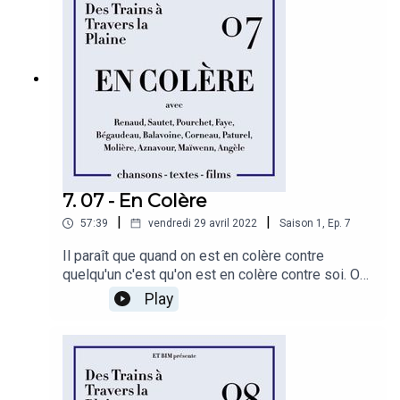
7. 07 - En Colère
|
|
57:39
vendredi 29 avril 2022
Saison
1
,
Ep.
7
Il paraît que quand on est en colère contre
quelqu'un c'est qu'on est en colère contre soi. On
reproche à l'autre de nous renvoyer, dans un effet
Play
miroir, ce que nous on ne supporte pas chez
nous-mêmes. Et ainsi de suite, nos colère se
transmettent…