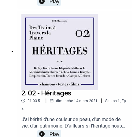
Play
sinon c’est perdu. La partie dure depuis plusieurs
mois, et elle a depuis longtemps perdu son côté
ludique. Presque une habitude désormais, on ne
se touche plus. Il reste beaucoup de choses,
mais ce contact, il n’est plus là, et son absence
pèse.Lien vers la playlist Spotify :
https://open.spotify.com/playlist/00ZrInrfJ2LsP
KowPCAG2a?si=hsIX_hMqT9qIicj8xJ4sXQ
2. 02 - Héritages
|
|
01:03:51
dimanche 14 mars 2021
Saison
1
,
Ep.
2
J'ai hérité d'une couleur de peau, d'un mode de
vie, d'un patrimoine. D'ailleurs si l'héritage nous
relie tous au passé, il prolonge également
Play