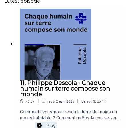
Latest episode
11. Philippe Descola - Chaque
humain sur terre compose son
monde
|
|
43:37
jeudi 2 avril 2026
Saison
3
,
Ep.
11
Comment avons-nous rendu la terre de moins en
moins habitable ? Comment arrêter la course vers
l’abîme ? Et si les ontologies étaient au cœur des
Play