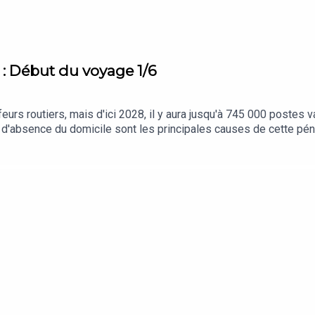
s : Début du voyage 1/6
urs routiers, mais d'ici 2028, il y aura jusqu'à 745 000 postes v
d'absence du domicile sont les principales causes de cette pénu
raisons de cette grave pénurie de main-d'œuvre et ce qu'elle pou
entre l'Espagne, la France et l'Allemagne. Notre voyage commen
cast. Ce podcast fait partie de WePod, un projet collaboratif fi