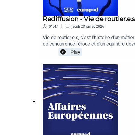
Rediffusion - Vie de routier.e
|
01:47
jeudi 23 juillet 2026
Vie de routier·e·s, c’est l’histoire d’un mé
de concurrence féroce et d’un équilibre deve
nous consommons sans même y penser. Cette 
Play
est en crise : déjà 230 000 conducteurs et 
Embarquez pour un voyage en camion à travers
seul, pourrait paralyser toute l’Europe.Vie 
collaboratif financé par le programme Euro