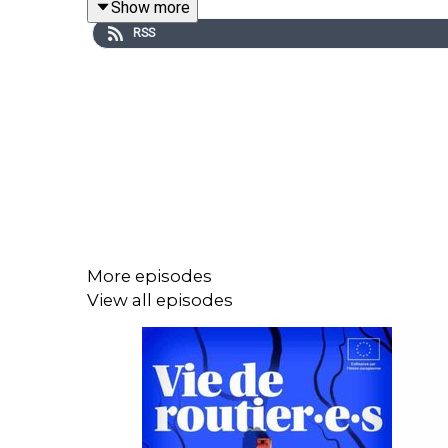
Show more
RSS
Wajcman Judy, "Pressed for time: The acceleration o
Hartmut Rosa, la technologie est-elle responsabl
More episodes
View all episodes