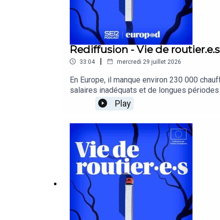
Rediffusion - Vie de routier.e.
|
33:04
mercredi 29 juillet 2026
En Europe, il manque environ 230 000 chauffe
salaires inadéquats et de longues périodes 
bien plus complexe. Afin de comprendre les 
Play
personnelles, nous avons voyagé en camion 
un podcast coproduit par Europod et Ser Pod
Commission européenne.