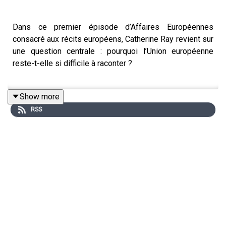
Dans ce premier épisode d’Affaires Européennes
consacré aux récits européens, Catherine Ray revient sur
une question centrale : pourquoi l’Union européenne
reste-t-elle si difficile à raconter ?
Show more
Ancienne porte-parole de la Commission européenne,
RSS
ex-membre du cabinet de Federica Mogherini et
créatrice du podcast
À quoi tu sers ?
, elle analyse les
limites de la communication européenne, la difficulté
d’incarner l’Europe dans l’espace public et l’évolution des
récits européens face aux crises récentes.
Pourquoi les affaires européennes restent-elles
difficiles à rendre accessibles ?