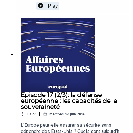
auxquels l'Europe est confrontée. Face au retour
Play
de la guerre, aux rivalités entre grandes
puissances et aux incertitudes sur l'engagement
américain, quels sont les atouts de l'Union
européenne ? Peut-elle réellement assurer sa
propre sécurité ? Et à quoi ressemblerait une
Europe souveraine à l'horizon 2035 ?
Episode 17 (2/3): la défense
européenne : les capacités de la
souveraineté
|
13:27
mercredi 24 juin 2026
L’Europe peut-elle assurer sa sécurité sans
dépendre des États-Unis ? Quels sont aujourd’hui