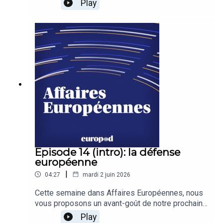
Play
défense. Avant de découvrir notre entretien en
trois parties la semaine prochaine, nous vous
invitons à écouter un épisode du Brief Européen
consacré à la Pologne. Bonne écoute.
Episode 14 (intro): la défense
européenne
|
04:27
mardi 2 juin 2026
Cette semaine dans Affaires Européennes, nous
vous proposons un avant-goût de notre prochaine
série consacrée aux questions de défense. Avant
Play