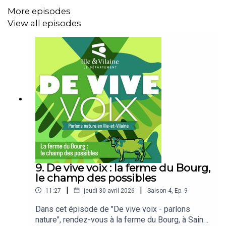
biodiversité, via une éducation à l'environnement
More episodes
ludique et participative. L'expérience sensorielle
View all episodes
facilite l'apprentissage en classe. Écoutez les
témoignages de Jana, Awena, Léo, Soé, leur
professeur de SVT et de Benoît et Camille, tous
deux animateurs nature au Département.
9. De vive voix : la ferme du Bourg,
le champ des possibles
|
|
11:27
jeudi 30 avril 2026
Saison
4
,
Ep.
9
Dans cet épisode de "De vive voix - parlons
nature", rendez-vous à la ferme du Bourg, à Sains,