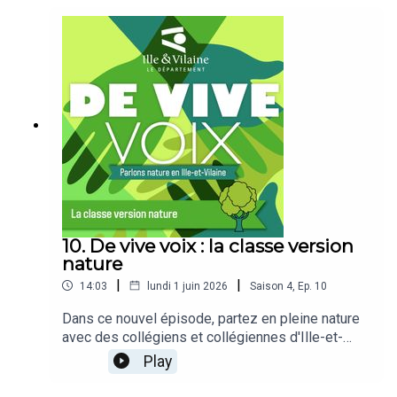
10. De vive voix : la classe version
nature
|
|
14:03
lundi 1 juin 2026
Saison
4
,
Ep.
10
Dans ce nouvel épisode, partez en pleine nature
avec des collégiens et collégiennes d'Ille-et-
Vilaine à la vallée du Canut, un espace naturel
Play
départemental préservé. Objectif de cette
animation nature : sensibiliser les plus jeunes à la