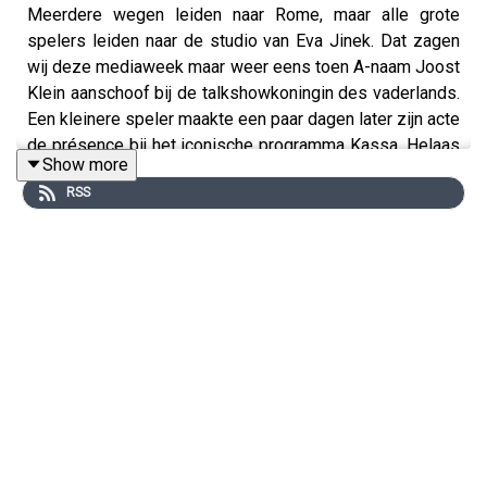
Meerdere wegen leiden naar Rome, maar alle grote
spelers leiden naar de studio van Eva Jinek. Dat zagen
wij deze mediaweek maar weer eens toen A-naam Joost
Klein aanschoof bij de talkshowkoningin des vaderlands.
Een kleinere speler maakte een paar dagen later zijn acte
de présence bij het iconische programma Kassa. Helaas
Show more
werd hij verkeerd geïntroduceerd. We filosoferen over
RSS
de vraag of je dit als talkshowgast juist wel of juist niet
moet aangeven. Ondertussen doken BN’ers massaal op
dé herfstgroente van 2024: de pompoen. Er was veel te
doen over een filter en Jan Versteegh overleefde
ternauwernood een natuurramp tijdens de opnames van
het nieuwe programma Muscles & Brains. Tot slot
deelde Winston Gerschtanowitz een uitstekende
vakantietip, swingde Femke Halsema erop los en koos
Beau van Erven Dorens voor een boho statement-ketting.