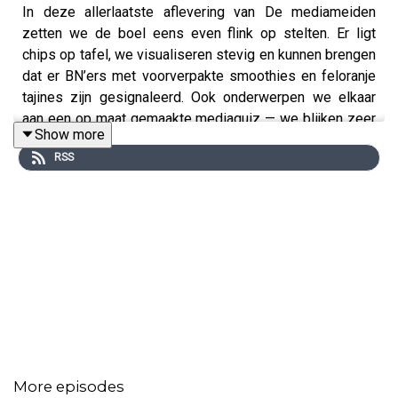
In deze allerlaatste aflevering van De mediameiden
zetten we de boel eens even flink op stelten. Er ligt
chips op tafel, we visualiseren stevig en kunnen brengen
dat er BN’ers met voorverpakte smoothies en feloranje
tajines zijn gesignaleerd. Ook onderwerpen we elkaar
aan een op maat gemaakte mediaquiz — we blijken zeer
Show more
aan elkaar gewaagd. Alsof dat nog niet genoeg is
RSS
spraken de grootste BN’ers van Nederland
audioberichten voor ons in. We kunnen maar één
conclusie trekken: wat een ronde zaak. Bedankt voor het
luisteren, het was ongekend speels!
Onze sponsor:
🛏️
Matt Sleeps
: Ga naar mattsleeps.com en krijg met de
code mediameiden een kussen met korting!
More episodes