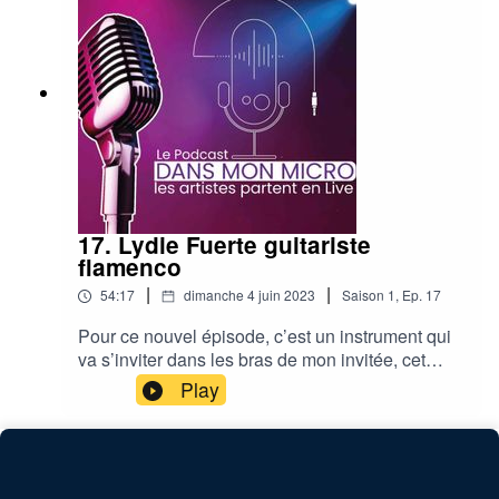
plus sur la manière de concevoir une
programmation pour une salle de
spectacle.https://www.auditoriumseynod.com/
17. Lydie Fuerte guitariste
flamenco
|
|
54:17
dimanche 4 juin 2023
Saison
1
,
Ep.
17
Pour ce nouvel épisode, c’est un instrument qui
va s’inviter dans les bras de mon invitée, cet
instrument c’est une guitare, mon invitée, elle se
Play
prénomme Lydie Fuerte.Lydie Fuerte est
guitariste, mais pas seulement, elle est aussi un
peu magicienne quand les notes sur sa guitare
fusent, se mélangent, s’enchainent, se