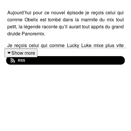
Aujourd’hui pour ce nouvel épisode je reçois celui qui
comme Obelix est tombé dans la marmite du mix tout
petit, la légende raconte qu’il aurait tout appris du grand
druide Panoremix.
Je reçois celui qui comme Lucky Luke mixe plus vite
que son ombre...
Show more
RSS
Je reçois celui que rien n’arrête, aucuns défis, aucune
aventure qu’elle soit artistique, à la radio, dans un
festival, sur scène seul avec sa platine, ou accompagné
de Dj Prosper au sein des Bootleggers United.
Mon invité signe son nom à la pointe du bootleg d’un Z
comme Zebra !
Alors merci d’accueillir pour ce nouvel épisode DJ
Zebra